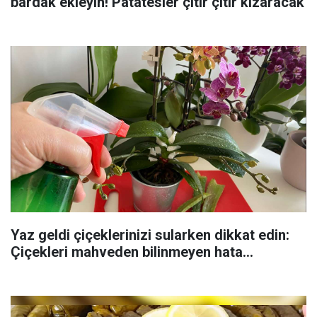
bardak ekleyin! Patatesler çıtır çıtır kızaracak
Yaz geldi çiçeklerinizi sularken dikkat edin:
Çiçekleri mahveden bilinmeyen hata...