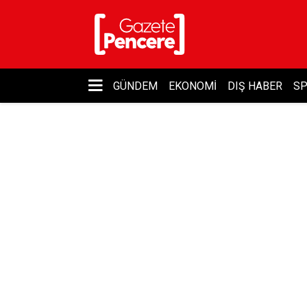
GÜNDEM
EKONOMI
DIŞ HABER
S