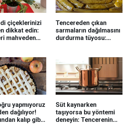
di çiçeklerinizi
Tencereden çıkan
n dikkat edin:
sarmaların dağılmasını
eri mahveden
durdurma tüyosu:
yen hata...
İzmirli şeflerin basit
yöntemi
oğru yapmıyoruz
Süt kaynarken
en dağılıyor!
taşıyorsa bu yöntemi
rından kalıp gibi
deneyin: Tencerenin
n tüyo
üzerine yerleştirmek
yeterli olabiliyor