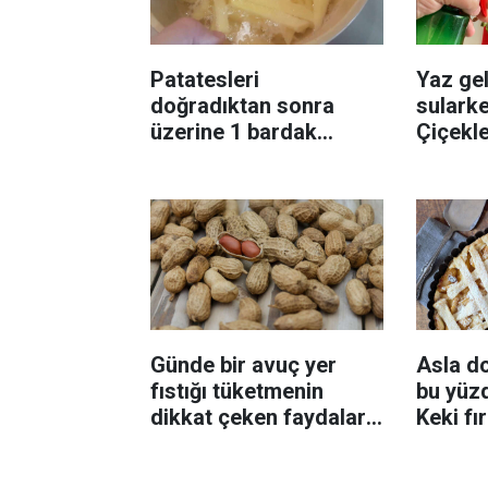
Patatesleri
Yaz gel
doğradıktan sonra
sularke
üzerine 1 bardak
Çiçekl
ekleyin! Patatesler çıtır
bilinme
çıtır kızaracak
Günde bir avuç yer
Asla d
fıstığı tüketmenin
bu yüzd
dikkat çeken faydaları:
Keki fı
Dengeli beslenmeye
çıkarta
katkı sağlayabiliyor