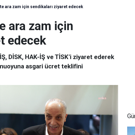
te ara zam için sendikaları ziyaret edecek
e ara zam için
et edecek
İŞ, DİSK, HAK-İŞ ve TİSK’i ziyaret ederek
amuoyuna asgari ücret teklifini
Gü