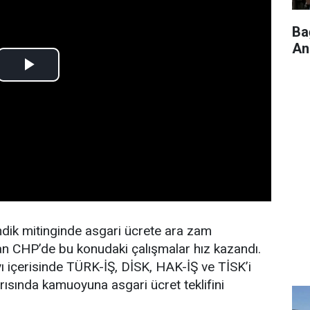
Ba
An
dik mitinginde asgari ücrete ara zam
an CHP’de bu konudaki çalışmalar hız kazandı.
yı içerisinde TÜRK-İŞ, DİSK, HAK-İŞ ve TİSK’i
arısında kamuoyuna asgari ücret teklifini