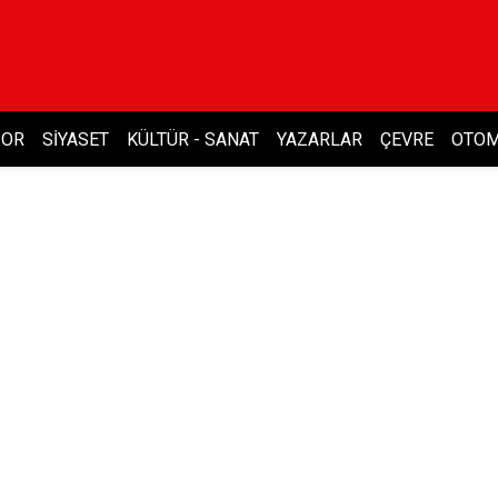
POR
SIYASET
KÜLTÜR - SANAT
YAZARLAR
ÇEVRE
OTOM