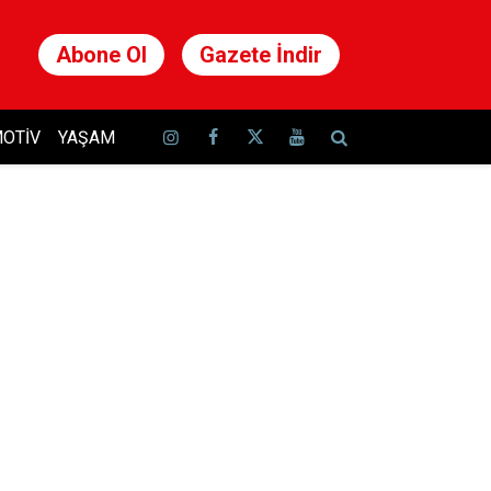
Abone Ol
Gazete İndir
OTIV
YAŞAM