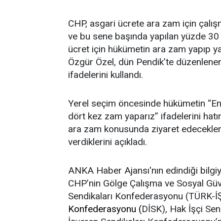
CHP, asgari ücrete ara zam için çalış
ve bu sene başında yapılan yüzde 30 
ücret için hükümetin ara zam yapıp
Özgür Özel, dün Pendik’te düzenlene
ifadelerini kullandı.
Yerel seçim öncesinde hükümetin “En
dört kez zam yaparız” ifadelerini hatır
ara zam konusunda ziyaret edecekleri
verdiklerini açıkladı.
ANKA Haber Ajansı'nın edindiği bilg
CHP’nin Gölge Çalışma ve Sosyal Güvenl
Sendikaları Konfederasyonu (TÜRK-İ
Konfederasyonu
(
DİSK), Hak İşçi Se