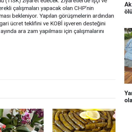
 (TİSK) ziyaret edecek. Ziyaretlerde işçi ve
Ak
erekli çalışmaları yapacak olan CHP’nin
öl
aması bekleniyor. Yapılan görüşmelerin ardından
gari ücret teklifini ve KOBİ işveren desteğini
ayında ara zam yapılması için çalışmalarını
Ya
ol