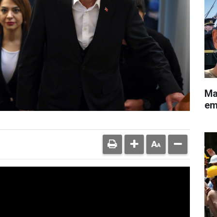
Ma
eme