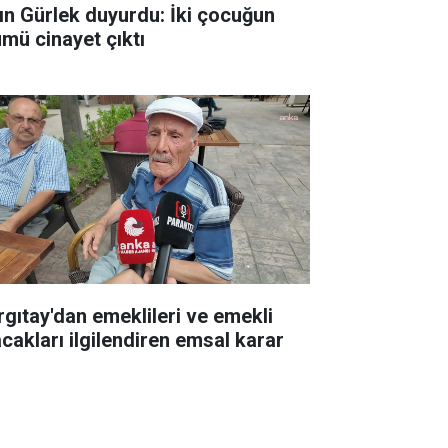
ın Gürlek duyurdu: İki çocuğun
ümü cinayet çıktı
rgıtay'dan emeklileri ve emekli
acakları ilgilendiren emsal karar