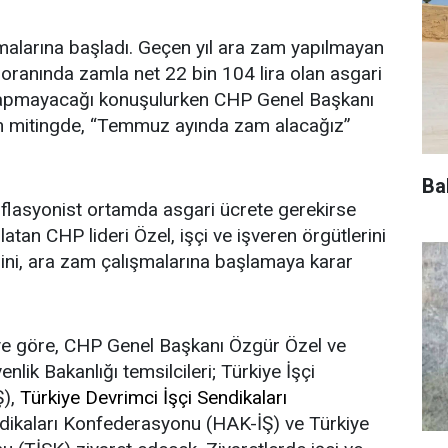
malarına başladı. Geçen yıl ara zam yapılmayan
oranında zamla net 22 bin 104 lira olan asgari
 yapmayacağı konuşulurken CHP Genel Başkanı
n mitingde, “Temmuz ayında zam alacağız”
Ba
flasyonist ortamda asgari ücrete gerekirse
latan CHP lideri Özel, işçi ve işveren örgütlerini
ni, ara zam çalışmalarına başlamaya karar
iye göre, CHP Genel Başkanı Özgür Özel ve
ik Bakanlığı temsilcileri; Türkiye İşçi
Ş),
Türkiye Devrimci İşçi Sendikaları
ndikaları Konfederasyonu (HAK-İŞ) ve Türkiye