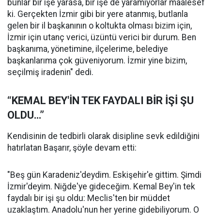
bunlar bir işe yarasa, bir işe de yaramıyorlar maalesef
ki. Gerçekten İzmir gibi bir yere atanmış, butlanla
gelen bir il başkanının o koltukta olması bizim için,
İzmir için utanç verici, üzüntü verici bir durum. Ben
başkanıma, yönetimine, ilçelerime, belediye
başkanlarıma çok güveniyorum. İzmir yine bizim,
seçilmiş iradenin" dedi.
“KEMAL BEY'İN TEK FAYDALI BİR İŞİ ŞU
OLDU…”
Kendisinin de tedbirli olarak disipline sevk edildiğini
hatırlatan Başarır, şöyle devam etti:
"Beş gün Karadeniz'deydim. Eskişehir'e gittim. Şimdi
İzmir'deyim. Niğde'ye gideceğim. Kemal Bey'in tek
faydalı bir işi şu oldu: Meclis'ten bir müddet
uzaklaştım. Anadolu'nun her yerine gidebiliyorum. O