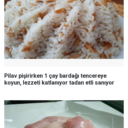
Pilav pişirirken 1 çay bardağı tencereye
koyun, lezzeti katlanıyor tadan etli sanıyor