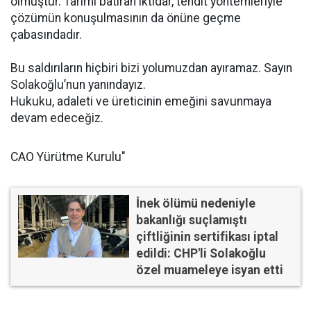
olmuştur. Tarımı batıran iktidar, tehdit yöntemleriyle
çözümün konuşulmasının da önüne geçme
çabasındadır.
Bu saldırıların hiçbiri bizi yolumuzdan ayıramaz. Sayın
Solakoğlu’nun yanındayız.
Hukuku, adaleti ve üreticinin emeğini savunmaya
devam edeceğiz.
CAO Yürütme Kurulu"
İnek ölümü nedeniyle
bakanlığı suçlamıştı
çiftliğinin sertifikası iptal
edildi: CHP'li Solakoğlu
özel muameleye isyan etti