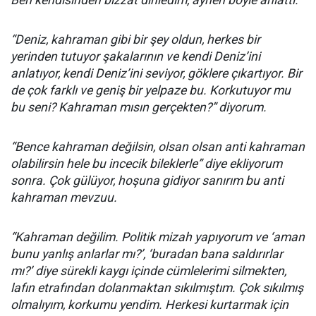
Ben kendisinden bizzat dinledim, aynen böyle anlattı.
“Deniz, kahraman gibi bir şey oldun, herkes bir
yerinden tutuyor şakalarının ve kendi Deniz’ini
anlatıyor, kendi Deniz’ini seviyor, göklere çıkartıyor. Bir
de çok farklı ve geniş bir yelpaze bu. Korkutuyor mu
bu seni? Kahraman mısın gerçekten?” diyorum.
“Bence kahraman değilsin, olsan olsan anti kahraman
olabilirsin hele bu incecik bileklerle” diye ekliyorum
sonra. Çok gülüyor, hoşuna gidiyor sanırım bu anti
kahraman mevzuu.
“Kahraman değilim. Politik mizah yapıyorum ve ‘aman
bunu yanlış anlarlar mı?’, ‘buradan bana saldırırlar
mı?’ diye sürekli kaygı içinde cümlelerimi silmekten,
lafın etrafından dolanmaktan sıkılmıştım. Çok sıkılmış
olmalıyım, korkumu yendim. Herkesi kurtarmak için