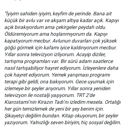
“İyiyim sahiden iyiyim, keyfim de yerinde. Bana ait
küçük bir avlu var ve akşam altıya kadar açık. Kapıyı
açık bırakıyordum ama çekirgeler peydah oldu.
Öldüremiyorum ama hoşlanmıyorum da. Kapıyı
kapatıyorum mecbur. Avlunun duvarları çok yüksek
göğü görmek için kafamı iyice kaldırıyorum mecbur.
Yıllar sonra televizyon izliyorum. Acayip diziler,
tartışma programları var. Bir sürü adam saatlerce
nasıl tartışabiliyor hayret ediyorum. İzleyenlere daha
çok hayret ediyorum. Yemek yarışması programı
terapi gibi geldi, ona bakıyorum. Gece uyumak için
izlemeye bir şeyler arıyorum. Yıllar sonra yeniden
televizyon ile nostalji yaşıyorum. TRT 2’de
Kiarostami’nin Kirazın Tadı’nı izledim mesela. Ortalığı
her gün temizlemek de yeni bir şey benim için.
Şikayetçi değilim bundan. Kitap okuyorum, bir şeyler
yazıyorum. Yalnızlığı seven biriyim, hiç sosyal değilim.