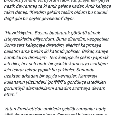
prodüksiyonunu soruyorum tabii. Karşılayanlar gayet
nazik davranmış ta ki amir gelene kadar. Amir kelepçe
takın demiş, “Kendim geldim teslim oldum bu hukuki
değil gibi bir şeyler geveledim” diyor.
“Hazırlıklıydım. Başımı bastırarak görüntü almak
isteyeceklerini biliyordum. Buna direndim, vazgeçtiler.
Sonra ters kelepçeye direndim, ellerimi kaçırmaya
çalıştım ama benim iki katımdı polisler. Birkaç saniye
sürebildi bu direnişim. Ters kelepçe ile çekim yapmak
istediler, her seferinde bir şekilde kameraya sırıttığım
için tekrar tekrar yapıldı bu çekimler. Sonunda
uzaktan arkadan bir açıyla vermişler. Kamerayı
kullananın yüzündeki ‘pöffffff’ü gördükçe istedikleri
görüntüyü alamadıklarını anladım sırıtmaya devam
ettim.”
Vatan Emniyette’de amirlerin geldiği zamanlar hariç