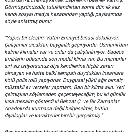
kötü davranmamış kimse. Esprilerini bilenler varmış.
Görmüşsünüzdür, tutuklandıktan sonra dün ilk kez
kendi sosyal medya hesabından yaptığı paylaşımda
söyle anlatmış bunu:
“Yapıcı bir eleştiri: Vatan Emniyet binası dökülüyor.
Çalışanlar sıcaktan baygınlık geçiriyordu. Osmanlı’dan
kalma klimalar var ve onlar da çalıştırılmıyor. Sadece
amirlerin odasında son model klima var. Bu memurlar
sırf siz istiyorsunuz diye kendilerine hiçbir zararı
olmayan ve hatta belki sempati duydukları insanlara
kötü polis rolü yapıyorlar. Duygusal yükü ağır olmalı;
müstakil ev verseler yapmam. Bari bir klima alın. Yeri
gelmişken söylemeden geçemeyeceğim, bu iki günlük
kısa mesaim gösterdi ki Behzat Ç. ve Bir Zamanlar
Anadolu’da kurmaca değil belgeselmiş, bütün
diyaloglar ve karakterler birebir gerçekmiş.”