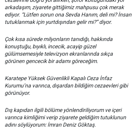
cezaevine doğru yol alırken, şoför koltuğundaki yol
arkadaşım, ziyarete gittiğimiz mahpusu çok merak
ediyor. “Lütfen sorun ona Sevda Hanım, deli mi? İnsan
tutuklanmak için yurtdışından gelir mi?” diyor.
Çok kısa sürede milyonların tanıdığı, hakkında
konuştuğu, bıyıklı, incecik, acayip güzel
gülümsemesiyle televizyon ekranlarında sıkça
görünen gencecik bir adamı göreceğim.
Karatepe Yüksek Güvenlikli Kapalı Ceza İnfaz
Kurumu’na varınca, dışardan bildiğim cezaevleri gibi
görünüyor.
Dış kapıdan ilgili bölüme yönlendiriliyorum ve içeri
varınca kimliğimi verip ziyarete geldiğim tutuklunun
adını söylüyorum: İmran Deniz Göktaş.