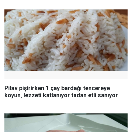
Pilav pişirirken 1 çay bardağı tencereye
koyun, lezzeti katlanıyor tadan etli sanıyor