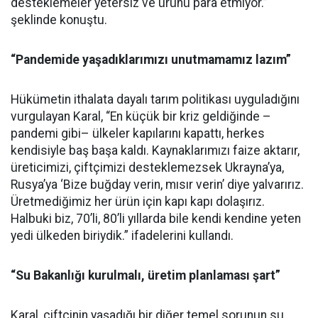
desteklemeler yetersiz ve ürünü para etmiyor.”
şeklinde konuştu.
“Pandemide yaşadıklarımızı unutmamamız lazım”
Hükümetin ithalata dayalı tarım politikası uyguladığını
vurgulayan Karal, “En küçük bir kriz geldiğinde –
pandemi gibi– ülkeler kapılarını kapattı, herkes
kendisiyle baş başa kaldı. Kaynaklarımızı faize aktarır,
üreticimizi, çiftçimizi desteklemezsek Ukrayna’ya,
Rusya’ya ‘Bize buğday verin, mısır verin’ diye yalvarırız.
Üretmediğimiz her ürün için kapı kapı dolaşırız.
Halbuki biz, 70’li, 80’li yıllarda bile kendi kendine yeten
yedi ülkeden biriydik.” ifadelerini kullandı.
“Su Bakanlığı kurulmalı, üretim planlaması şart”
Karal, çiftçinin yaşadığı bir diğer temel sorunun su