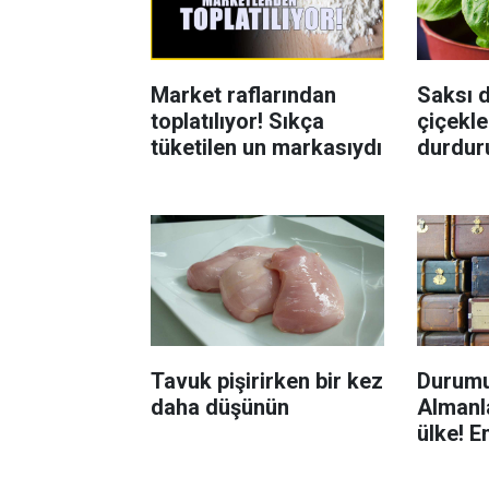
Market raflarından
Saksı d
toplatılıyor! Sıkça
çiçekle
tüketilen un markasıydı
durdur
Böcekl
yolu
Tavuk pişirirken bir kez
Durumu
daha düşünün
Almanla
ülke! E