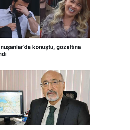
onuşanlar'da konuştu, gözaltına
ndı