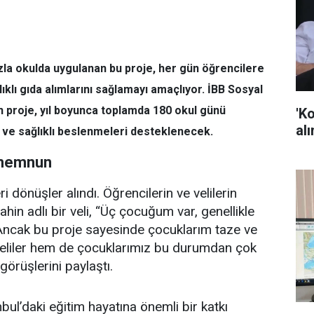
zla okulda uygulanan bu proje, her gün öğrencilere
klı gıda alımlarını sağlamayı amaçlıyor. İBB Sosyal
 proje, yıl boyunca toplamda 180 okul günü
'K
alı
 ve sağlıklı beslenmeleri desteklenecek.
n memnun
 dönüşler alındı. Öğrencilerin ve velilerin
in adlı bir veli, “Üç çocuğum var, genellikle
Ancak bu proje sayesinde çocuklarım taze ve
 veliler hem de çocuklarımız bu durumdan çok
örüşlerini paylaştı.
bul’daki eğitim hayatına önemli bir katkı