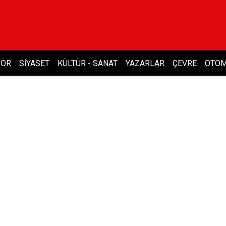
POR
SIYASET
KÜLTÜR - SANAT
YAZARLAR
ÇEVRE
OTOM