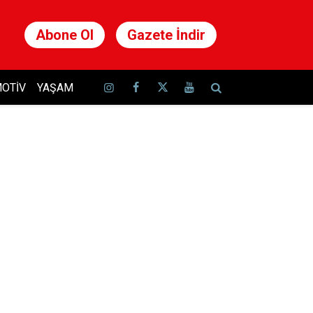
Abone Ol
Gazete İndir
OTIV
YAŞAM