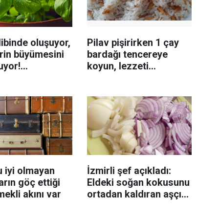
ibinde oluşuyor,
Pilav pişirirken 1 çay
rin büyümesini
bardağı tencereye
uyor!
koyun, lezzeti
enmeyi önleme
katlanıyor tadan etli
sanıyor
 iyi olmayan
İzmirli şef açıkladı:
rın göç ettiği
Eldeki soğan kokusunu
mekli akını var
ortadan kaldıran aşçı
sırrı