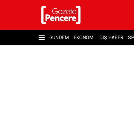
GÜNDEM
EKONOMI
DIŞ HABER
S