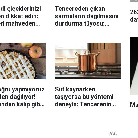
di çiçeklerinizi
Tencereden çıkan
26
n dikkat edin:
sarmaların dağılmasını
da
eri mahveden
durdurma tüyosu:
yen hata...
İzmirli şeflerin basit
yöntemi
oğru yapmıyoruz
Süt kaynarken
en dağılıyor!
taşıyorsa bu yöntemi
rından kalıp gibi
deneyin: Tencerenin
Ma
n tüyo
üzerine yerleştirmek
yeterli olabiliyor