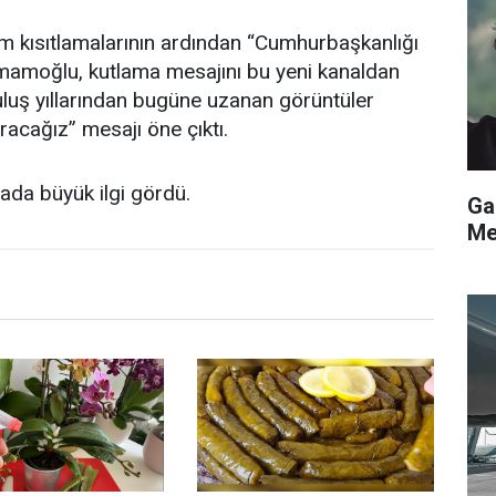
im kısıtlamalarının ardından “Cumhurbaşkanlığı
 İmamoğlu, kutlama mesajını bu yeni kanaldan
uluş yıllarından bugüne uzanan görüntüler
uracağız” mesajı öne çıktı.
da büyük ilgi gördü.
Ga
Me