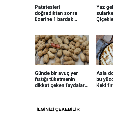
Patatesleri
Yaz gel
doğradıktan sonra
sularke
üzerine 1 bardak
Çiçekl
ekleyin! Patatesler çıtır
bilinme
çıtır kızaracak
Günde bir avuç yer
Asla d
fıstığı tüketmenin
bu yüzd
dikkat çeken faydaları:
Keki fı
Dengeli beslenmeye
çıkarta
katkı sağlayabiliyor