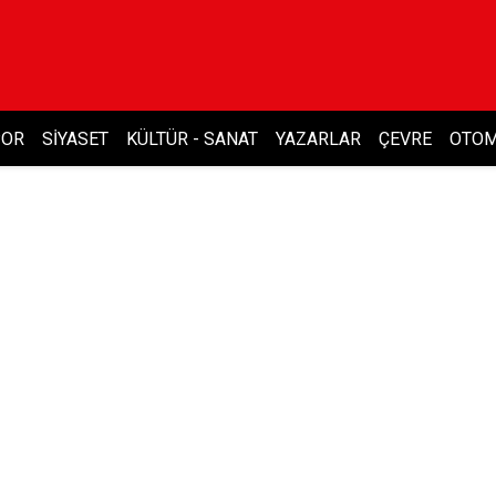
POR
SIYASET
KÜLTÜR - SANAT
YAZARLAR
ÇEVRE
OTOM