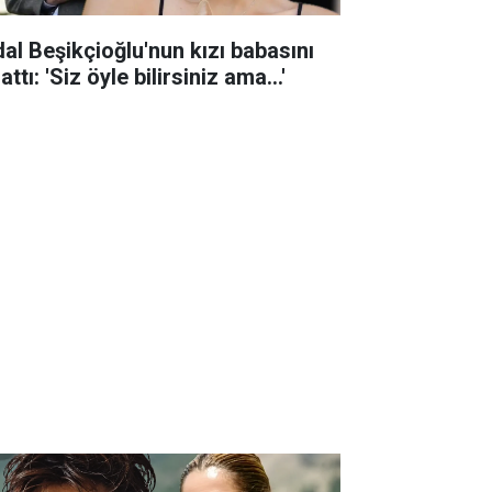
dal Beşikçioğlu'nun kızı babasını
attı: 'Siz öyle bilirsiniz ama...'