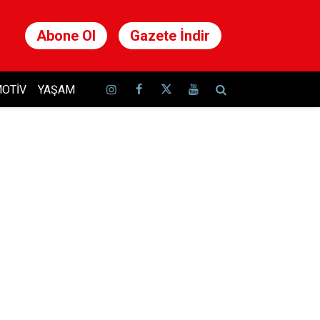
Abone Ol
Gazete İndir
OTIV
YAŞAM