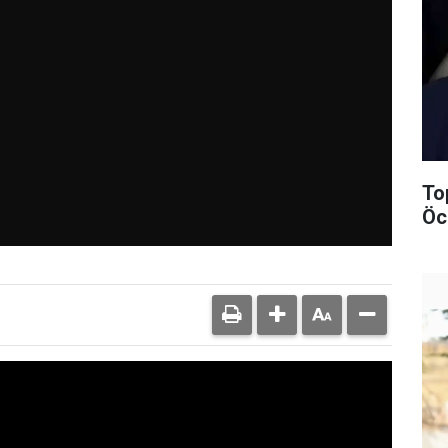
To
Öc