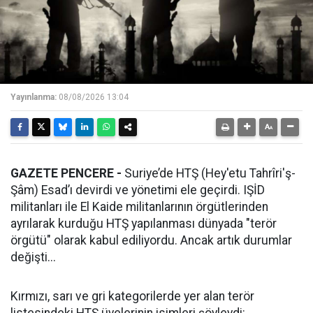
Yayınlanma:
08/08/2026 13:04
GAZETE PENCERE -
Suriye’de HTŞ (Hey'etu Tahrîri'ş-
Şâm) Esad’ı devirdi ve yönetimi ele geçirdi. IŞİD
militanları ile El Kaide militanlarının örgütlerinden
ayrılarak kurduğu HTŞ yapılanması dünyada "terör
örgütü" olarak kabul ediliyordu. Ancak artık durumlar
değişti...
Kırmızı, sarı ve gri kategorilerde yer alan terör