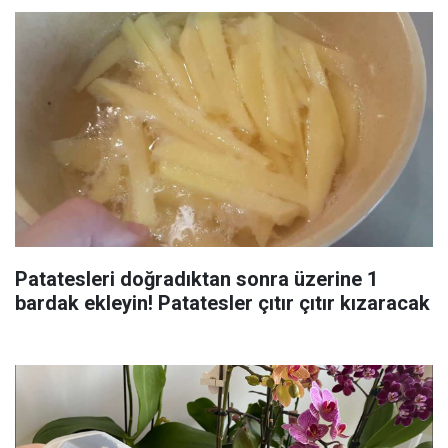
Patatesleri doğradıktan sonra üzerine 1
bardak ekleyin! Patatesler çıtır çıtır kızaracak