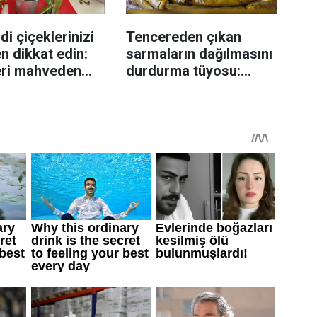
di çiçeklerinizi
Tencereden çıkan
n dikkat edin:
sarmaların dağılmasını
eri mahveden
durdurma tüyosu:
yen hata...
İzmirli şeflerin basit
yöntemi