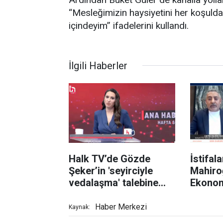
“Mesleğimizin haysiyetini her koşul
içindeyim” ifadelerini kullandı.
İlgili Haberler
Halk TV’de Gözde
İstifal
Şeker’in 'seyirciyle
Mahiro
vedalaşma' talebine
Ekonom
engel!
altında
Haber Merkezi
Kaynak: