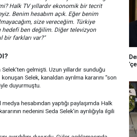
i? Halk TV yıllardır ekonomik bir tecrit
ndeyiz. Benim hesabım açık. Eğer benim
almayacağım, size vereceğim. Türkiye
n hedefi ben değilim. Diğer televizyon
 bir farkları var?"
DI?
De
'ç
a Selek’ten gelmişti. Uzun yıllardır sunduğu
onuşan Selek, kanaldan ayrılma kararını “son
iyle duyurmuştu.
yal medya hesabından yaptığı paylaşımda Halk
kararının nedenini Seda Selek’in ayrılığıyla ilgili
ını ayırdığını duyurdu. Güler açıklamasında,