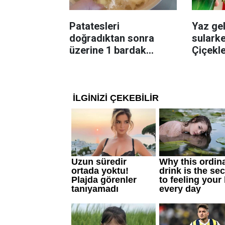
Patatesleri
Yaz gel
doğradıktan sonra
sularke
üzerine 1 bardak
Çiçekl
ekleyin! Patatesler çıtır
bilinme
çıtır kızaracak