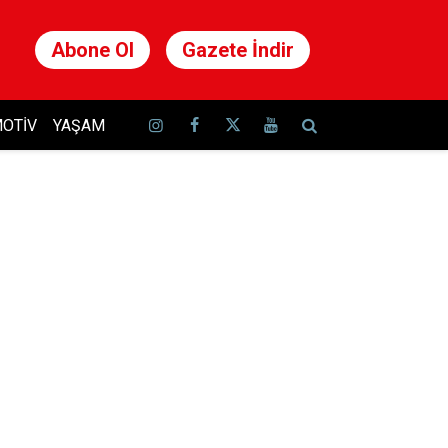
Abone Ol
Gazete İndir
OTIV
YAŞAM