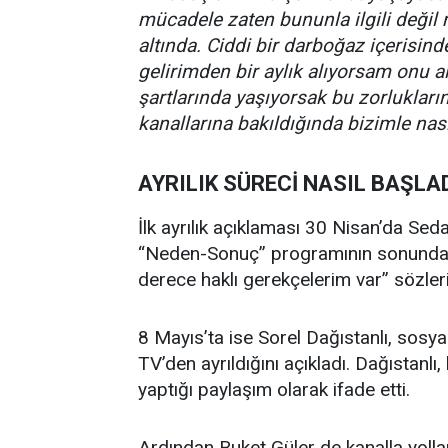
mücadele zaten bununla ilgili değil m
altında. Ciddi bir darboğaz içerisi
gelirimden bir aylık alıyorsam onu 
şartlarında yaşıyorsak bu zorlukları
kanallarına bakıldığında bizimle nasıl
AYRILIK SÜRECİ NASIL BAŞLA
İlk ayrılık açıklaması 30 Nisan’da Sed
“Neden-Sonuç” programının sonunda k
derece haklı gerekçelerim var” sözler
8 Mayıs’ta ise Sorel Dağıstanlı, sos
TV’den ayrıldığını açıkladı. Dağıstanlı, 
yaptığı paylaşım olarak ifade etti.
Ardından Buket Güler de kanalla yollar