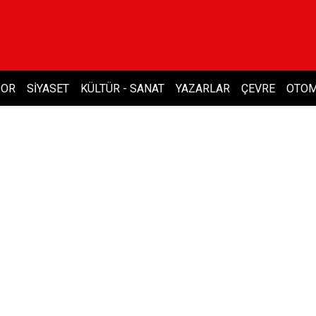
POR
SIYASET
KÜLTÜR - SANAT
YAZARLAR
ÇEVRE
OTOM