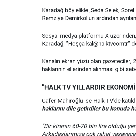
Karadağ böylelikle ,Seda Selek, Sorel
Remziye Demirkol'un ardından ayrılan a
Sosyal medya platformu X üzerinden, 
Karadağ, "Hoşça kal@halktvcomtr" de
Kanalın ekran yüzü olan gazeteciler,
haklarının ellerinden alınması gibi seb
"HALK TV YILLARDIR EKONOMİ
Cafer Mahiroğlu ise Halk TV'de katıld
haklarını dile getirdiler bu konuda h
"Bir kiranın 60-70 bin lira olduğu y
Arkadaşlarımıza çok rahat yaşayacak