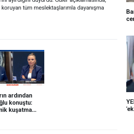
da koruyan tüm meslektaşlarımla dayanışma
Ba
ce
arın ardından
YE
ğlu konuştu:
'e
ik kuşatma
yız!