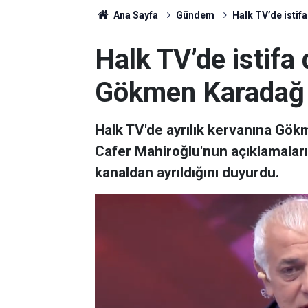
Ana Sayfa
Gündem
Halk TV’de istif
Halk TV’de istifa
Gökmen Karadağ d
Halk TV'de ayrılık kervanına Gök
Cafer Mahiroğlu'nun açıklamala
kanaldan ayrıldığını duyurdu.