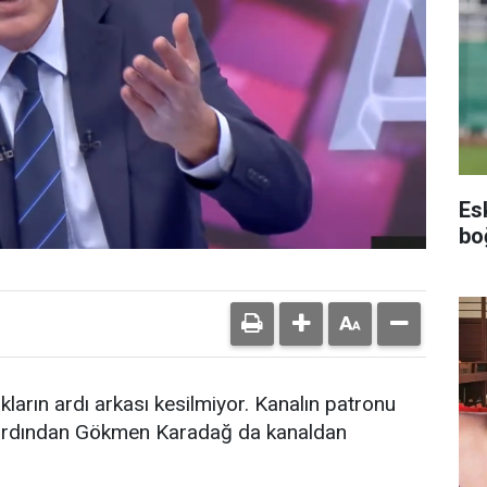
Es
bo
ıkların ardı arkası kesilmiyor. Kanalın patronu
n ardından Gökmen Karadağ da kanaldan