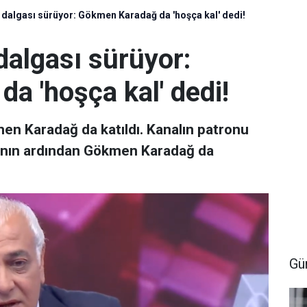
a dalgası sürüyor: Gökmen Karadağ da 'hoşça kal' dedi!
 dalgası sürüyor:
a 'hoşça kal' dedi!
men Karadağ da katıldı. Kanalın patronu
rının ardından Gökmen Karadağ da
Gü