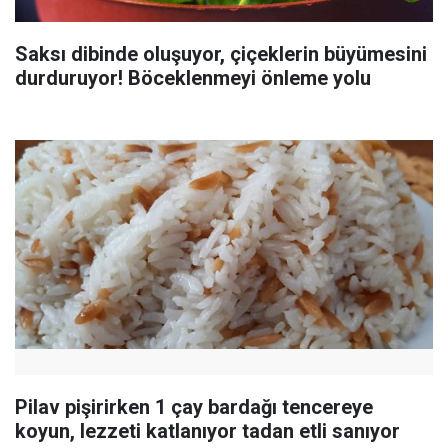
Saksı dibinde oluşuyor, çiçeklerin büyümesini
durduruyor! Böceklenmeyi önleme yolu
Pilav pişirirken 1 çay bardağı tencereye
koyun, lezzeti katlanıyor tadan etli sanıyor