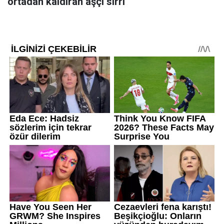
ortadan kaldıran aşçı sırrı