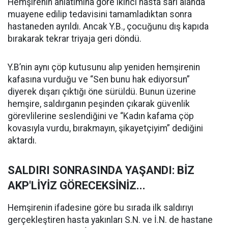
Hemşirenin anlatımına göre ikinci hasta sarı alanda
muayene edilip tedavisini tamamladıktan sonra
hastaneden ayrıldı. Ancak Y.B., çocuğunu dış kapıda
bırakarak tekrar triyaja geri döndü.
Y.B’nin aynı çöp kutusunu alıp yeniden hemşirenin
kafasına vurduğu ve “Sen bunu hak ediyorsun”
diyerek dışarı çıktığı öne sürüldü. Bunun üzerine
hemşire, saldırganın peşinden çıkarak güvenlik
görevlilerine seslendiğini ve “Kadın kafama çöp
kovasıyla vurdu, bırakmayın, şikayetçiyim” dediğini
aktardı.
SALDIRI SONRASINDA YAŞANDI: BİZ
AKP'LİYİZ GÖRECEKSİNİZ...
Hemşirenin ifadesine göre bu sırada ilk saldırıyı
gerçekleştiren hasta yakınları S.N. ve İ.N. de hastane