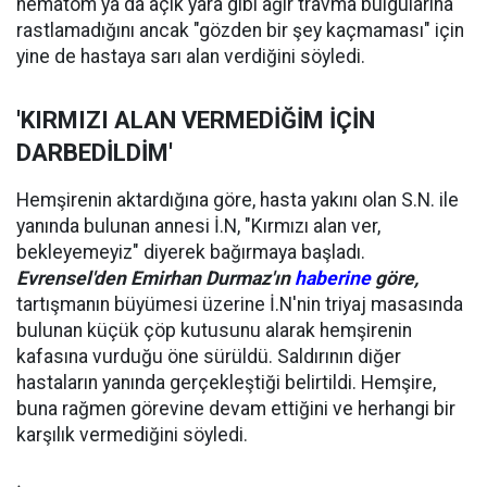
hematom ya da açık yara gibi ağır travma bulgularına
rastlamadığını ancak "gözden bir şey kaçmaması" için
yine de hastaya sarı alan verdiğini söyledi.
'KIRMIZI ALAN VERMEDİĞİM İÇİN
DARBEDİLDİM'
Hemşirenin aktardığına göre, hasta yakını olan S.N. ile
yanında bulunan annesi İ.N, "Kırmızı alan ver,
bekleyemeyiz" diyerek bağırmaya başladı.
Evrensel'den Emirhan Durmaz'ın
haberine
göre,
tartışmanın büyümesi üzerine İ.N'nin triyaj masasında
bulunan küçük çöp kutusunu alarak hemşirenin
kafasına vurduğu öne sürüldü. Saldırının diğer
hastaların yanında gerçekleştiği belirtildi. Hemşire,
buna rağmen görevine devam ettiğini ve herhangi bir
karşılık vermediğini söyledi.