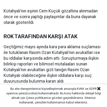
Kütahyalı’nın eşinin Cem Küçük gözaltına alınmadan
önce ve sonra yaptığı paylaşımlar da buna dayanak
olarak gösterildi.
ROK TARAFINDAN KARŞI ATAK
Geçtiğimiz mayıs ayında kara para aklama suçlaması
ile tutuklanan Rasim Ozan Kütahyalı’nın avukatları ise
bu iddialar karşısında adım attı. Soruşturmaya ilişkin
bilirkişi raporları ve bilimsel mütalaaları sunan
Kütahyalı’nın avukatları gizli tanığın Rasim Ozan
Kütahyalı olabileceğine ilişkin iddialara karşı suç
duyurusunda bulunma kararı aldı.
Bu site deneyimlerinizi kişiselleştirmek amacıyla KVKK ve GDPR
uyarınca çerez(cookie) kullanmaktadır. Bu konu hakkında detaylı bilgi
Rasim Ozan Kütahyalı, 14 Mayıs 2026 tarihinde Adana
almak için
Çerez politikamızı
gözden geçirebilirsiniz. Sitemizi
merkezli 21 ilde yasa dışı bahis, kara para aklama ve
kullanarak, çerezleri kullanmamızı kabul edersiniz.
nitelikli dolandırıcılık iddialarıyla başlatılan soruşturma