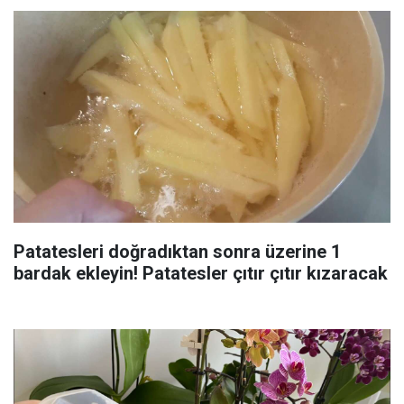
Patatesleri doğradıktan sonra üzerine 1
bardak ekleyin! Patatesler çıtır çıtır kızaracak