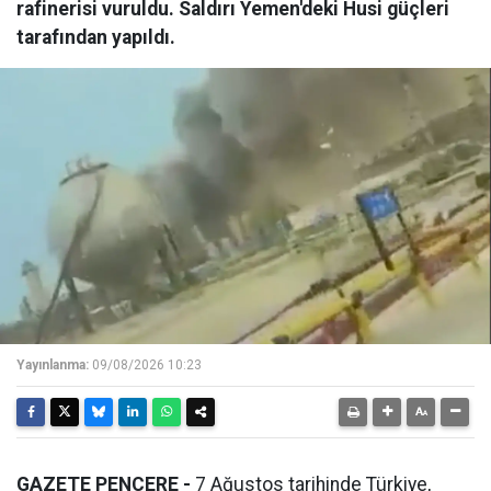
rafinerisi vuruldu. Saldırı Yemen'deki Husi güçleri
tarafından yapıldı.
Yayınlanma:
09/08/2026 10:23
GAZETE PENCERE -
7 Ağustos tarihinde Türkiye,