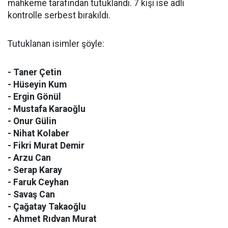
mahkeme tarafından tutuklandı. 7 kişi ise adli
kontrolle serbest bırakıldı.
Tutuklanan isimler şöyle:
- Taner Çetin
- Hüseyin Kum
- Ergin Gönül
- Mustafa Karaoğlu
- Onur Gülin
- Nihat Kolaber
- Fikri Murat Demir
- Arzu Can
- Serap Karay
- Faruk Ceyhan
- Savaş Can
- Çağatay Takaoğlu
- Ahmet Rıdvan Murat