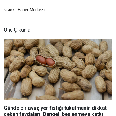
Haber Merkezi
Kaynak:
Öne Çıkanlar
Günde bir avuç yer fıstığı tüketmenin dikkat
çeken faydaları: Dengeli beslenmeye katkı