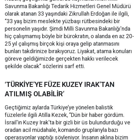
Savunma Bakanlığı Tedarik Hizmetleri Genel Müdürü
olarak atanan 33 yaşındaki Zikrullah Erdoğan ile ilgili,
“33 yaş bizim meslekte yüzbaşı rütbesindeki bir
personelin yaşıdır. Şimdi Milli Savunma Bakanlığı'nda
hiç çalışmamış böyle bir bürokratın, o alanda en az 20-
25 yıl çalışmış birçok kişi oraya gelip atanmasını
bunları takdirinize bırakıyoruz. Liyakat, atama konuları
göreve geldiğimizde gerçekten hakkı verilecek
şekilde olacak” sözlerini sarf etti.
‘TÜRKİYE’YE FÜZE KUZEY IRAK’TAN
ATILMIŞ OLABİLİR’
Geçtiğimiz aylarda Türkiye’ye yönelen balistik
füzelerle ilgili Atilla Kezek, “Dün bir haber gördüm.
İsrail'in Kuzey Irak'ta bir gizli bir üs bulundurduğu ve
oradan acil müdahale, komando gruplarıyla bazı
operasyonlar yaptığı söyleniyor. İnsanın aklına bizim