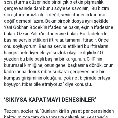
soruşturma düzeninde birisi çıkıp etkin pişmanlık
çerçevesinde dahi bunu söylese savcının, ‘Bu bizim
soruşturmamızla ilgili değil, senin ifadenin konusu
değil’ demesi lazım. Bakın birçok dosya aynı şekilde.
Yani Gökhan Böcek'in ifadesine bakın, eşinin ifadesine
bakın. Özkan Yalım'ın ifadesine bakın. Bu ifadelerde
basına servis ettikleri iftiralar, tamamı iftiradır. Önce
onu söylüyorum. Basına servis ettikleri bu iftiraların
hangisi belediyedeki yolsuzluk olayı ile ilgilidir? O
yüzden bu bile başlı başına bir kurgunun, CHP’nin
kurumsal kimliğine, onun genel başkanına dönük, onun
kadrolarına dönük itibar suikasti çerçevesinde bir
kumpas girişiminin olduğunu çok net biçimde ortaya
koyuyor. İtibar bile etmiyoruz” diye konuştu.
‘SIKIYSA KAPATMAYI DENESİNLER’
Tezcan, sözlerini, “Bunların kirli siyaset penceresinden
baktığımızda tam da yapmaya çalıştıkları şey CHP’yi