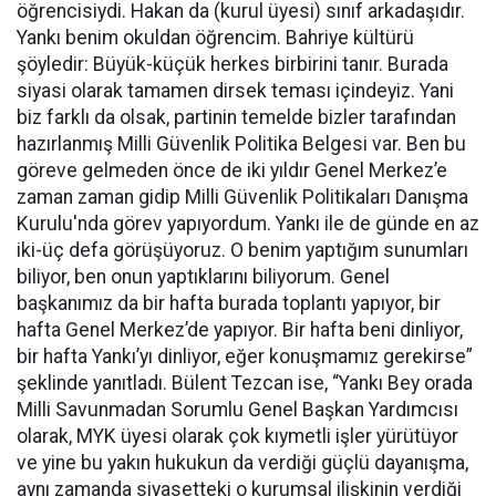
öğrencisiydi. Hakan da (kurul üyesi) sınıf arkadaşıdır.
Yankı benim okuldan öğrencim. Bahriye kültürü
şöyledir: Büyük-küçük herkes birbirini tanır. Burada
siyasi olarak tamamen dirsek teması içindeyiz. Yani
biz farklı da olsak, partinin temelde bizler tarafından
hazırlanmış Milli Güvenlik Politika Belgesi var. Ben bu
göreve gelmeden önce de iki yıldır Genel Merkez’e
zaman zaman gidip Milli Güvenlik Politikaları Danışma
Kurulu'nda görev yapıyordum. Yankı ile de günde en az
iki-üç defa görüşüyoruz. O benim yaptığım sunumları
biliyor, ben onun yaptıklarını biliyorum. Genel
başkanımız da bir hafta burada toplantı yapıyor, bir
hafta Genel Merkez’de yapıyor. Bir hafta beni dinliyor,
bir hafta Yankı’yı dinliyor, eğer konuşmamız gerekirse”
şeklinde yanıtladı. Bülent Tezcan ise, “Yankı Bey orada
Milli Savunmadan Sorumlu Genel Başkan Yardımcısı
olarak, MYK üyesi olarak çok kıymetli işler yürütüyor
ve yine bu yakın hukukun da verdiği güçlü dayanışma,
aynı zamanda siyasetteki o kurumsal ilişkinin verdiği