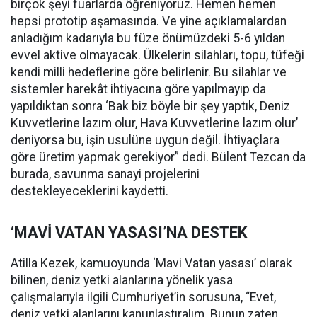
birçok şeyi fuarlarda öğreniyoruz. Hemen hemen
hepsi prototip aşamasında. Ve yine açıklamalardan
anladığım kadarıyla bu füze önümüzdeki 5-6 yıldan
evvel aktive olmayacak. Ülkelerin silahları, topu, tüfeği
kendi milli hedeflerine göre belirlenir. Bu silahlar ve
sistemler harekât ihtiyacına göre yapılmayıp da
yapıldıktan sonra ‘Bak biz böyle bir şey yaptık, Deniz
Kuvvetlerine lazım olur, Hava Kuvvetlerine lazım olur’
deniyorsa bu, işin usulüne uygun değil. İhtiyaçlara
göre üretim yapmak gerekiyor” dedi. Bülent Tezcan da
burada, savunma sanayi projelerini
destekleyeceklerini kaydetti.
‘MAVİ VATAN YASASI’NA DESTEK
Atilla Kezek, kamuoyunda ‘Mavi Vatan yasası’ olarak
bilinen, deniz yetki alanlarına yönelik yasa
çalışmalarıyla ilgili Cumhuriyet’in sorusuna, “Evet,
deniz yetki alanlarını kanunlaştıralım. Bunun zaten