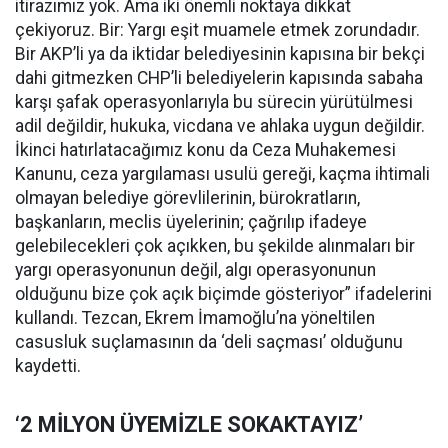
itirazımız yok. Ama iki önemli noktaya dikkat
çekiyoruz. Bir: Yargı eşit muamele etmek zorundadır.
Bir AKP’li ya da iktidar belediyesinin kapısına bir bekçi
dahi gitmezken CHP’li belediyelerin kapısında sabaha
karşı şafak operasyonlarıyla bu sürecin yürütülmesi
adil değildir, hukuka, vicdana ve ahlaka uygun değildir.
İkinci hatırlatacağımız konu da Ceza Muhakemesi
Kanunu, ceza yargılaması usulü gereği, kaçma ihtimali
olmayan belediye görevlilerinin, bürokratların,
başkanların, meclis üyelerinin; çağrılıp ifadeye
gelebilecekleri çok açıkken, bu şekilde alınmaları bir
yargı operasyonunun değil, algı operasyonunun
olduğunu bize çok açık biçimde gösteriyor” ifadelerini
kullandı. Tezcan, Ekrem İmamoğlu’na yöneltilen
casusluk suçlamasının da ‘deli saçması’ olduğunu
kaydetti.
‘2 MİLYON ÜYEMİZLE SOKAKTAYIZ’