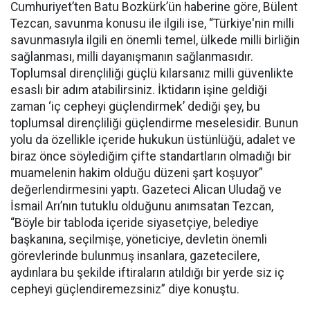
Cumhuriyet’ten Batu Bozkürk’ün haberine göre, Bülent
Tezcan, savunma konusu ile ilgili ise, “Türkiye'nin milli
savunmasıyla ilgili en önemli temel, ülkede milli birliğin
sağlanması, milli dayanışmanın sağlanmasıdır.
Toplumsal dirençliliği güçlü kılarsanız milli güvenlikte
esaslı bir adım atabilirsiniz. İktidarın işine geldiği
zaman ‘iç cepheyi güçlendirmek’ dediği şey, bu
toplumsal dirençliliği güçlendirme meselesidir. Bunun
yolu da özellikle içeride hukukun üstünlüğü, adalet ve
biraz önce söylediğim çifte standartların olmadığı bir
muamelenin hakim olduğu düzeni şart koşuyor”
değerlendirmesini yaptı. Gazeteci Alican Uludağ ve
İsmail Arı’nın tutuklu olduğunu anımsatan Tezcan,
“Böyle bir tabloda içeride siyasetçiye, belediye
başkanına, seçilmişe, yöneticiye, devletin önemli
görevlerinde bulunmuş insanlara, gazetecilere,
aydınlara bu şekilde iftiraların atıldığı bir yerde siz iç
cepheyi güçlendiremezsiniz” diye konuştu.