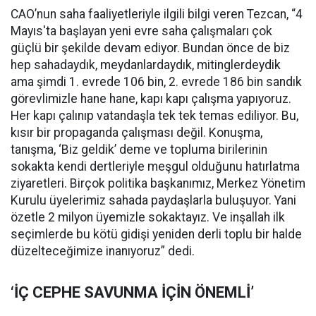
CAO’nun saha faaliyetleriyle ilgili bilgi veren Tezcan, “4
Mayıs'ta başlayan yeni evre saha çalışmaları çok
güçlü bir şekilde devam ediyor. Bundan önce de biz
hep sahadaydık, meydanlardaydık, mitinglerdeydik
ama şimdi 1. evrede 106 bin, 2. evrede 186 bin sandık
görevlimizle hane hane, kapı kapı çalışma yapıyoruz.
Her kapı çalınıp vatandaşla tek tek temas ediliyor. Bu,
kısır bir propaganda çalışması değil. Konuşma,
tanışma, ‘Biz geldik’ deme ve topluma birilerinin
sokakta kendi dertleriyle meşgul olduğunu hatırlatma
ziyaretleri. Birçok politika başkanımız, Merkez Yönetim
Kurulu üyelerimiz sahada paydaşlarla buluşuyor. Yani
özetle 2 milyon üyemizle sokaktayız. Ve inşallah ilk
seçimlerde bu kötü gidişi yeniden derli toplu bir halde
düzelteceğimize inanıyoruz” dedi.
‘İÇ CEPHE SAVUNMA İÇİN ÖNEMLİ’