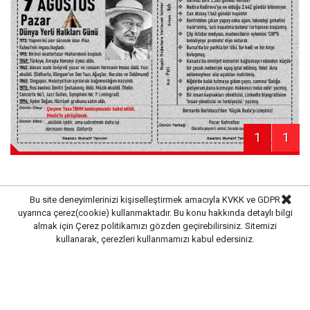
1
1
Bu site deneyimlerinizi kişiselleştirmek amacıyla KVKK ve GDPR
uyarınca çerez(cookie) kullanmaktadır. Bu konu hakkında detaylı bilgi
Haber Merkezi
Kaynak:
almak için
Çerez politikamızı
gözden geçirebilirsiniz. Sitemizi
kullanarak, çerezleri kullanmamızı kabul edersiniz.
Gazete Pencere © 2019