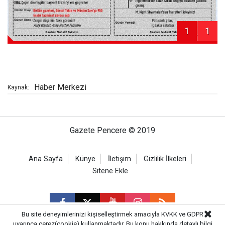
1
1
Haber Merkezi
Kaynak:
Gazete Pencere © 2019
Ana Sayfa
Künye
İletişim
Gizlilik İlkeleri
Sitene Ekle
Bu site deneyimlerinizi kişiselleştirmek amacıyla KVKK ve GDPR
uyarınca çerez(cookie) kullanmaktadır. Bu konu hakkında detaylı bilgi