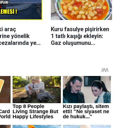
ki araç
Kuru fasulye pişirirken
rine yönelik
1 tatlı kaşığı ekleyin:
cezalarında yeni
Gaz oluşumunu
azaltmaya yardımcı
olabiliyor