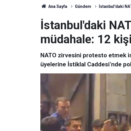
Ana Sayfa
Gündem
İstanbul'daki NA
İstanbul'daki NA
müdahale: 12 kişi
NATO zirvesini protesto etmek i
üyelerine İstiklal Caddesi’nde po