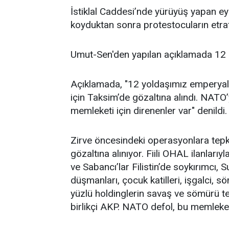
İstiklal Caddesi’nde yürüyüş yapan ey
koyduktan sonra protestocuların etraf
Umut-Sen'den yapılan açıklamada 12 kiş
Açıklamada, "12 yoldaşımız emperyali
için Taksim’de gözaltına alındı. NATO’
memleketi için direnenler var" denildi.
Zirve öncesindeki operasyonlara tepki
gözaltına alınıyor. Fiili OHAL ilanlarıyl
ve Sabancı’lar Filistin’de soykırımcı, 
düşmanları, çocuk katilleri, işgalci, sö
yüzlü holdinglerin savaş ve sömürü teşh
birlikçi AKP. NATO defol, bu memleket 