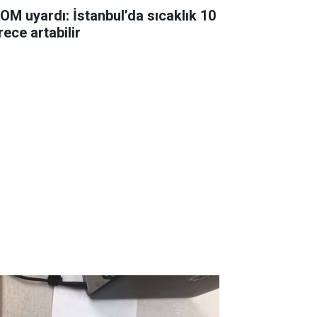
OM uyardı: İstanbul’da sıcaklık 10
rece artabilir