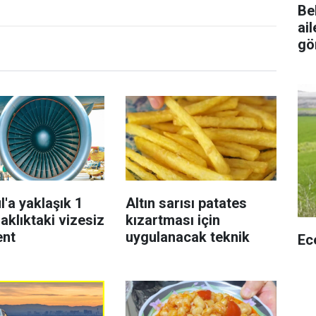
Be
ai
gö
l'a yaklaşık 1
Altın sarısı patates
aklıktaki vizesiz
kızartması için
ent
uygulanacak teknik
Ec