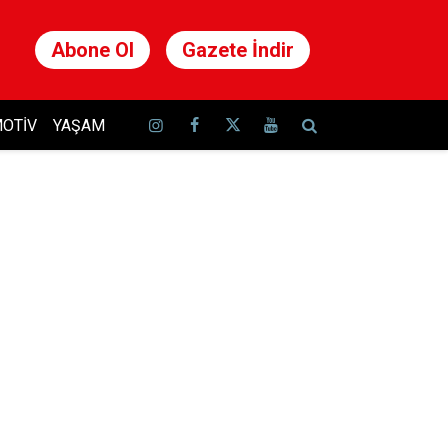
Abone Ol
Gazete İndir
OTIV
YAŞAM