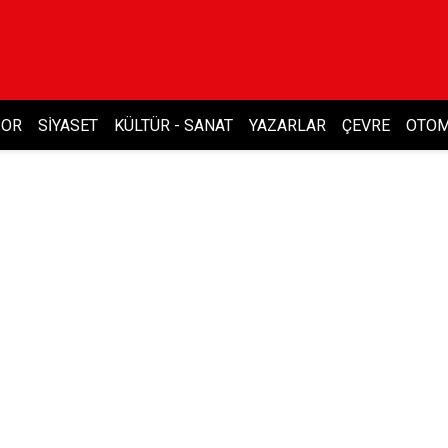
POR
SIYASET
KÜLTÜR - SANAT
YAZARLAR
ÇEVRE
OTOM