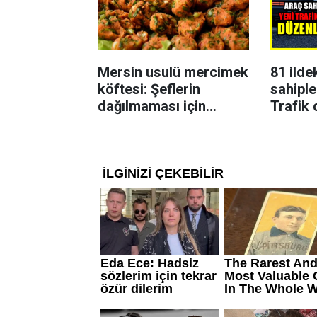
Mersin usulü mercimek
81 ilde
köftesi: Şeflerin
sahiple
dağılmaması için
Trafik 
uyguladığı yöntem
karar