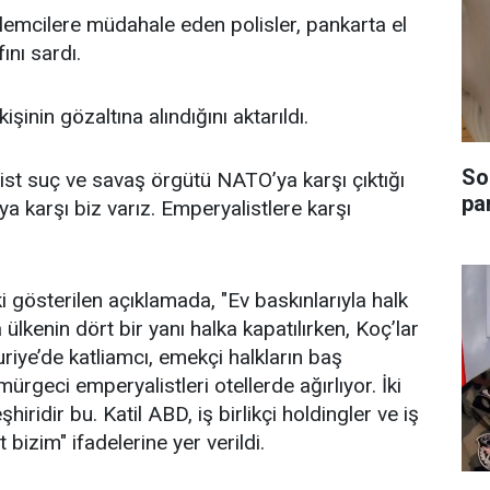
lemcilere müdahale eden polisler, pankarta el
ını sardı.
inin gözaltına alındığını aktarıldı.
Son
st suç ve savaş örgütü NATO’ya karşı çıktığı
pa
ya karşı biz varız. Emperyalistlere karşı
 gösterilen açıklamada, "Ev baskınlarıyla halk
a ülkenin dört bir yanı halka kapatılırken, Koç’lar
Suriye’de katliamcı, emekçi halkların baş
mürgeci emperyalistleri otellerde ağırlıyor. İki
iridir bu. Katil ABD, iş birlikçi holdingler ve iş
bizim" ifadelerine yer verildi.