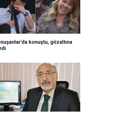
onuşanlar'da konuştu, gözaltına
ndı