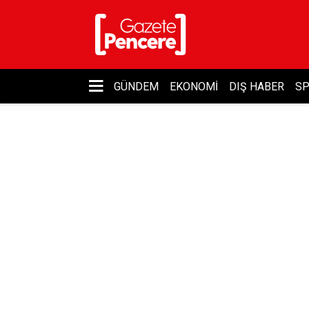
GÜNDEM
EKONOMI
DIŞ HABER
S