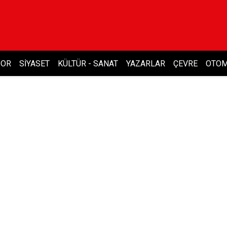
POR
SIYASET
KÜLTÜR - SANAT
YAZARLAR
ÇEVRE
OTOM