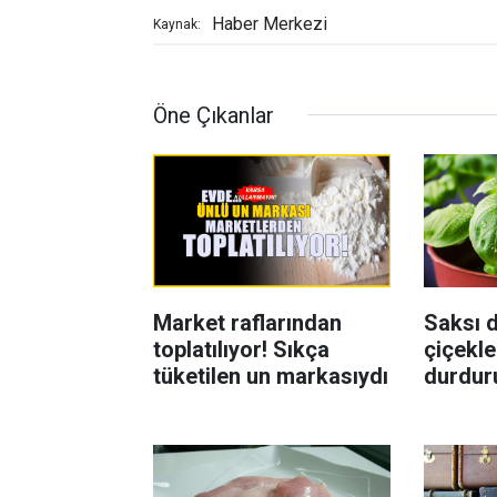
Haber Merkezi
Kaynak:
Öne Çıkanlar
Market raflarından
Saksı d
toplatılıyor! Sıkça
çiçekle
tüketilen un markasıydı
durdur
Böcekl
yolu