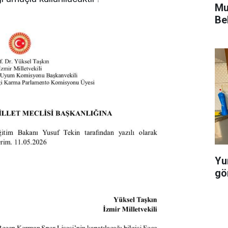
Mu
Be
Yu
gö