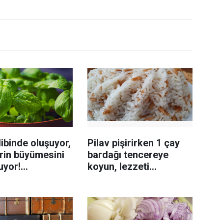
ibinde oluşuyor,
Pilav pişirirken 1 çay
rin büyümesini
bardağı tencereye
uyor!
koyun, lezzeti
enmeyi önleme
katlanıyor tadan etli
sanıyor