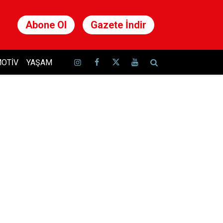
Abone Ol
Gazete İndir
OTIV
YAŞAM