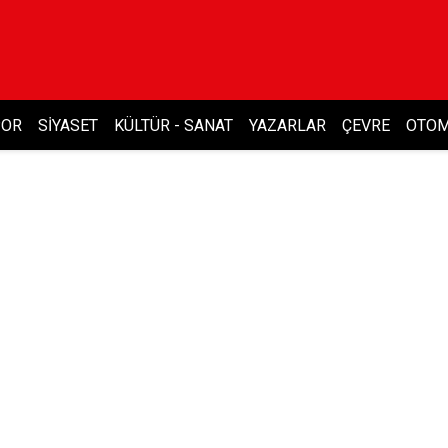
POR
SIYASET
KÜLTÜR - SANAT
YAZARLAR
ÇEVRE
OTOM