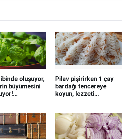
ibinde oluşuyor,
Pilav pişirirken 1 çay
rin büyümesini
bardağı tencereye
uyor!
koyun, lezzeti
enmeyi önleme
katlanıyor tadan etli
sanıyor