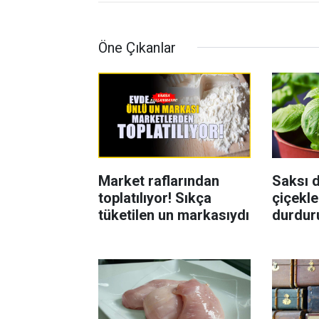
Öne Çıkanlar
Market raflarından
Saksı d
toplatılıyor! Sıkça
çiçekle
tüketilen un markasıydı
durdur
Böcekl
yolu