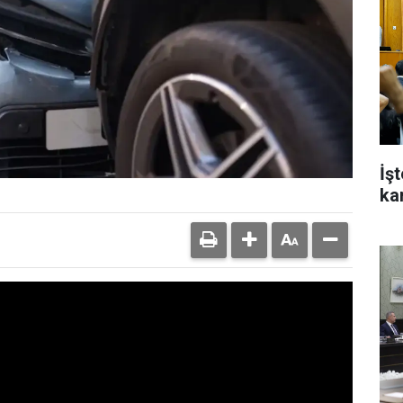
İş
ka