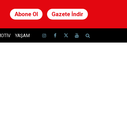
Abone Ol
Gazete İndir
OTIV
YAŞAM