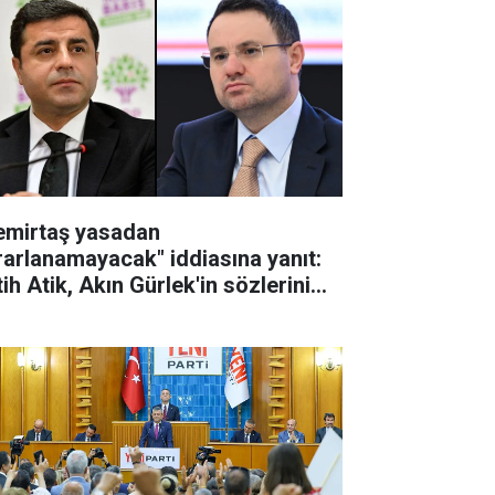
emirtaş yasadan
rarlanamayacak" iddiasına yanıt:
ih Atik, Akın Gürlek'in sözlerini
tardı