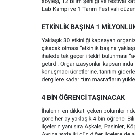
söyleşi, 12 bilim şenliği ve festival ka
Lab Kampı ve 1 Tarım Festivali düze
ETKİNLİK BAŞINA 1 MİLYONL
Yaklaşık 30 etkinliği kapsayan organ
çıkacak olması “etkinlik başına yaklaş
ihalede tek geçerli teklif bulunması “a
getirdi. Organizasyonlar kapsamında
konuşmacı ücretlerine, tanıtım giderle
dergilere kadar tüm masrafların yüklen
4 BİN ÖĞRENCİ TAŞINACAK
İhalenin en dikkati çeken bölümlerind
göre her ay yaklaşık 4 bin öğrenci Bi
ilçelerin yanı sıra Aşkale, Pasinler, Kö
Ayrıca ayda iki gün diğer ilçelere de a