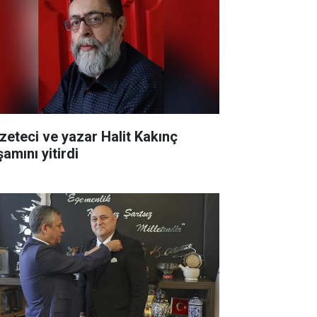
zeteci ve yazar Halit Kakınç
amını yitirdi