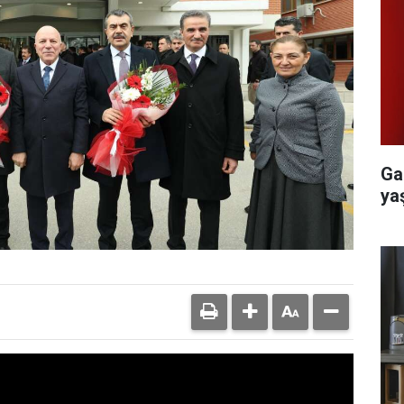
Ga
yaş