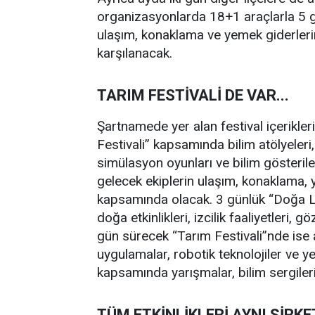
organizasyonlarda 18+1 araçlarla 5 g
ulaşım, konaklama ve yemek giderleri
karşılanacak.
TARIM FESTİVALİ DE VAR...
Şartnamede yer alan festival içerikler
Festivali” kapsamında bilim atölyeleri, 
simülasyon oyunları ve bilim gösterile
gelecek ekiplerin ulaşım, konaklama, y
kapsamında olacak. 3 günlük “Doğa La
doğa etkinlikleri, izcilik faaliyetleri, 
gün sürecek “Tarım Festivali”nde ise a
uygulamalar, robotik teknolojiler ve yen
kapsamında yarışmalar, bilim sergiler
TÜM ETKİNLİKLERİ AYNI ŞİRK