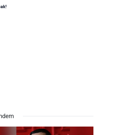
cak!
ndem