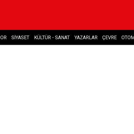
POR
SIYASET
KÜLTÜR - SANAT
YAZARLAR
ÇEVRE
OTOM