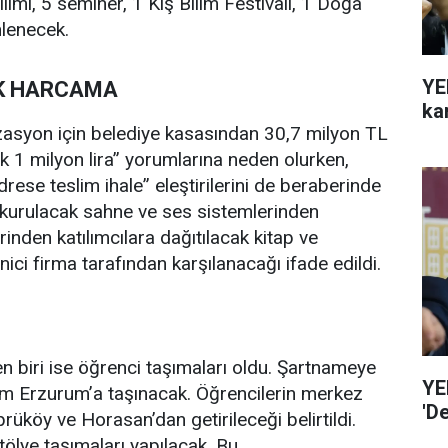
tılımı, 5 seminer, 1 Kış Bilim Festivali, 1 Doğa
nlenecek.
YE
UK HARCAMA
ka
izasyon için belediye kasasından 30,7 milyon TL
ık 1 milyon lira” yorumlarına neden olurken,
drese teslim ihale” eleştirilerini de beraberinde
 kurulacak sahne ve ses sistemlerinden
rinden katılımcılara dağıtılacak kitap ve
ici firma tarafından karşılanacağı ifade edildi.
en biri ise öğrenci taşımaları oldu. Şartnameye
YE
lim Erzurum’a taşınacak. Öğrencilerin merkez
'D
prüköy ve Horasan’dan getirileceği belirtildi.
tölye taşımaları yapılacak. Bu