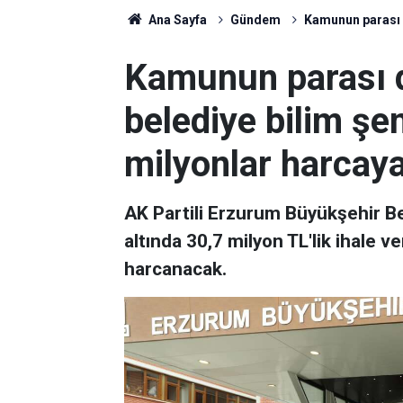
Ana Sayfa
Gündem
Kamunun parası d
Kamunun parası d
belediye bilim şen
milyonlar harcay
AK Partili Erzurum Büyükşehir Bel
altında 30,7 milyon TL'lik ihale ve
harcanacak.