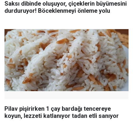
Saksı dibinde oluşuyor, çiçeklerin büyümesini
durduruyor! Böceklenmeyi önleme yolu
Pilav pişirirken 1 çay bardağı tencereye
koyun, lezzeti katlanıyor tadan etli sanıyor