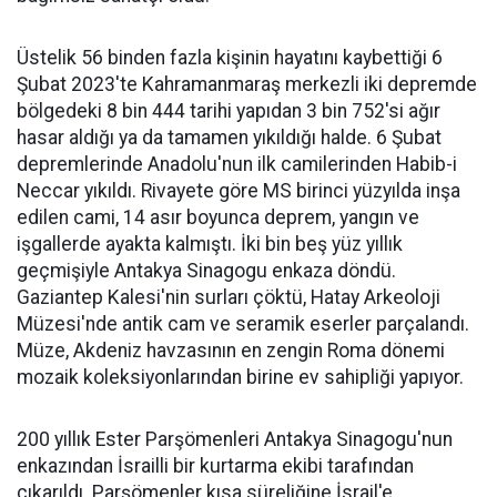
Üstelik 56 binden fazla kişinin hayatını kaybettiği 6
Şubat 2023'te Kahramanmaraş merkezli iki depremde
bölgedeki 8 bin 444 tarihi yapıdan 3 bin 752'si ağır
hasar aldığı ya da tamamen yıkıldığı halde. 6 Şubat
depremlerinde Anadolu'nun ilk camilerinden Habib-i
Neccar yıkıldı. Rivayete göre MS birinci yüzyılda inşa
edilen cami, 14 asır boyunca deprem, yangın ve
işgallerde ayakta kalmıştı. İki bin beş yüz yıllık
geçmişiyle Antakya Sinagogu enkaza döndü.
Gaziantep Kalesi'nin surları çöktü, Hatay Arkeoloji
Müzesi'nde antik cam ve seramik eserler parçalandı.
Müze, Akdeniz havzasının en zengin Roma dönemi
mozaik koleksiyonlarından birine ev sahipliği yapıyor.
200 yıllık Ester Parşömenleri Antakya Sinagogu'nun
enkazından İsrailli bir kurtarma ekibi tarafından
çıkarıldı. Parşömenler kısa süreliğine İsrail'e