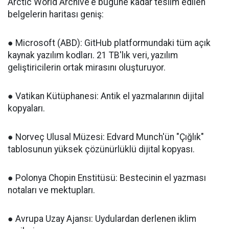
Arctic World Archive'e bugüne kadar teslim edilen
belgelerin haritası geniş:
● Microsoft (ABD): GitHub platformundaki tüm açık
kaynak yazılım kodları. 21 TB'lık veri, yazılım
geliştiricilerin ortak mirasını oluşturuyor.
● Vatikan Kütüphanesi: Antik el yazmalarının dijital
kopyaları.
● Norveç Ulusal Müzesi: Edvard Munch'ün "Çığlık"
tablosunun yüksek çözünürlüklü dijital kopyası.
● Polonya Chopin Enstitüsü: Bestecinin el yazması
notaları ve mektupları.
● Avrupa Uzay Ajansı: Uydulardan derlenen iklim