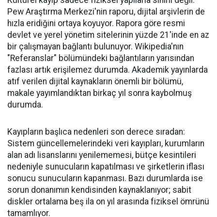
Kültürel kayıp sadece fiziksel yapılarla sınırlı değil.
Pew Araştırma Merkezi'nin raporu, dijital arşivlerin de
hızla eridiğini ortaya koyuyor. Rapora göre resmi
devlet ve yerel yönetim sitelerinin yüzde 21'inde en az
bir çalışmayan bağlantı bulunuyor. Wikipedia'nın
"Referanslar" bölümündeki bağlantıların yarısından
fazlası artık erişilemez durumda. Akademik yayınlarda
atıf verilen dijital kaynakların önemli bir bölümü,
makale yayımlandıktan birkaç yıl sonra kaybolmuş
durumda.
Kayıpların başlıca nedenleri son derece sıradan:
Sistem güncellemelerindeki veri kayıpları, kurumların
alan adı lisanslarını yenilememesi, bütçe kesintileri
nedeniyle sunucuların kapatılması ve şirketlerin iflası
sonucu sunucuların kapanması. Bazı durumlarda ise
sorun donanımın kendisinden kaynaklanıyor; sabit
diskler ortalama beş ila on yıl arasında fiziksel ömrünü
tamamlıyor.