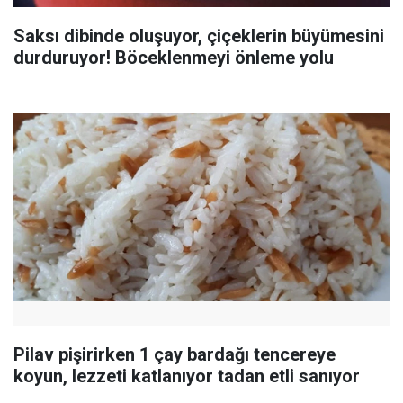
Saksı dibinde oluşuyor, çiçeklerin büyümesini
durduruyor! Böceklenmeyi önleme yolu
Pilav pişirirken 1 çay bardağı tencereye
koyun, lezzeti katlanıyor tadan etli sanıyor