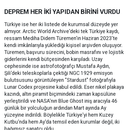
DEPREM HER İKİ YAPIDAN BİRİNİ VURDU
Türkiye ise her iki listede de kurumsal düzeyde yer
almıyor. Arctic World Archive'deki tek Türkiye kaydı,
ressam Mediha Didem Türemen'in Haziran 2023'te
kendi imkânlarıyla yüklediği kişisel arşivden oluşuyor.
Türemen, başvuru sürecini, bobin masrafını ve lojistik
giderlerini kendi bütçesinden karşıladı. Uzay
cephesinde ise astrofotoğrafçı Mustafa Aydın,
Şili'deki teleskoplarla çektiği NGC 1929 emisyon
bulutsusunu görüntüleyen "Stardust" fotoğrafıyla
Lunar Codex projesine kabul edildi. Eser nikel plakaya
kazındı, altın piramit biçimindeki zaman kapsülüne
yerleştirildi ve NASA'nın Blue Ghost iniş aracıyla 46
günlük bir yolculuğun ardından Mart ayında Ay
yüzeyine indirildi. Böylelikle Türkiye'yi hem Kuzey
Kutbu'nda hem Ay'da temsil eden kurumlar değil, iki
bağımsız sanatçı oldu.