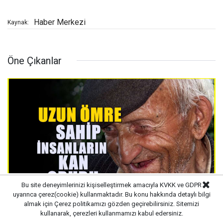
Haber Merkezi
Kaynak:
Öne Çıkanlar
Bu site deneyimlerinizi kişiselleştirmek amacıyla KVKK ve GDPR
uyarınca çerez(cookie) kullanmaktadır. Bu konu hakkında detaylı bilgi
almak için
Çerez politikamızı
gözden geçirebilirsiniz. Sitemizi
Çok uzun yaşayabiliyorlar, En uzun ömürlü
kullanarak, çerezleri kullanmamızı kabul edersiniz.
kan grubu