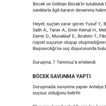
Böcek ve Gökhan Böcek'in tutukluluk h
sanıklarla ilgili kararın devamına hükme
Heyet; suçtan zarar gören Yusuf Y., B
Salih A., Taner A., Emin Kemal H., Me
Demir D., Muvakkaf E., İbrahim T., Fik
rüşvet suçunun oluşup oluşmadığının 
Başsavcılığı’na suç duyurusunda bulu
Duruşma, 7 Temmuz'a ertelendi.
BÖCEK SAVUNMA YAPTI
Duruşmada savunma yapan Antalya Bü
suçsuz olduğunu belirtti: