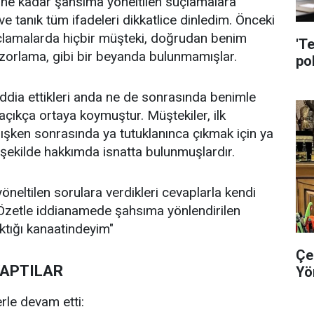
ne kadar şahsıma yöneltilen suçlamalara
ve tanık tüm ifadeleri dikkatlice dinledim. Önceki
uçlamalarda hiçbir müşteki, doğrudan benim
'T
, zorlama, gibi bir beyanda bulunmamışlar.
pol
ddia ettikleri anda ne de sonrasında benimle
çıkça ortaya koymuştur. Müştekiler, ilk
şken sonrasında ya tutuklanınca çıkmak için ya
ekilde hakkımda isnatta bulunmuşlardır.
öneltilen sorulara verdikleri cevaplarla kendi
r. Özetle iddianamede şahsıma yönlendirilen
ktığı kanaatindeyim"
Çe
YAPTILAR
Yö
le devam etti: