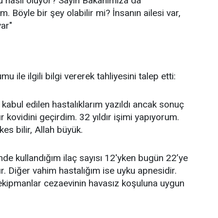
u nasıl oluyor? Sayın Bakanımıza da
Böyle bir şey olabilir mi? İnsanın ailesi var,
var"
ile ilgili bilgi vererek tahliyesini talep etti:
 kabul edilen hastalıklarım yazıldı ancak sonuç
r kovidini geçirdim. 32 yıldır işimi yapıyorum.
es bilir, Allah büyük.
de kullandığım ilaç sayısı 12'yken bugün 22’ye
dır. Diğer vahim hastalığım ise uyku apnesidir.
ekipmanlar cezaevinin havasız koşuluna uygun