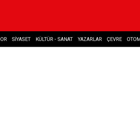
POR
SIYASET
KÜLTÜR - SANAT
YAZARLAR
ÇEVRE
OTOM