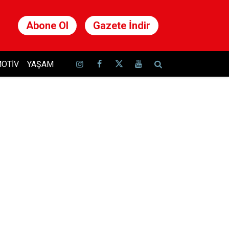
Abone Ol
Gazete İndir
OTIV
YAŞAM