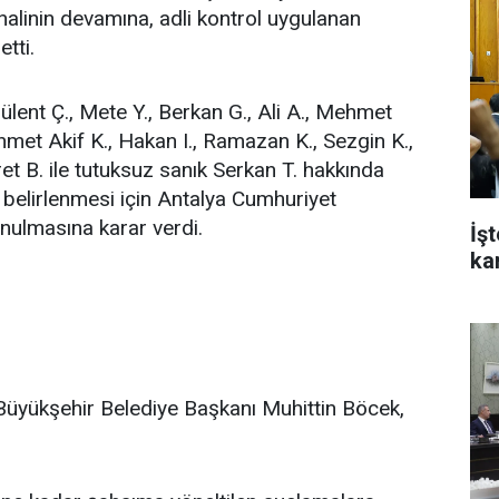
alinin devamına, adli kontrol uygulanan
tti.
ülent Ç., Mete Y., Berkan G., Ali A., Mehmet
hmet Akif K., Hakan I., Ramazan K., Sezgin K.,
ret B. ile tutuksuz sanık Serkan T. hakkında
belirlenmesi için Antalya Cumhuriyet
nulmasına karar verdi.
İş
ka
yükşehir Belediye Başkanı Muhittin Böcek,