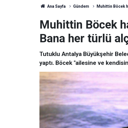
Ana Sayfa
Gündem
Muhittin Böcek ha
Muhittin Böcek ha
Bana her türlü alç
Tutuklu Antalya Büyükşehir Bele
yaptı. Böcek "ailesine ve kendisine