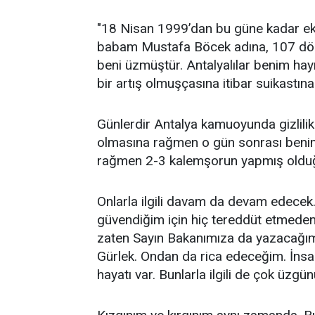
"18 Nisan 1999’dan bu güne kadar ek
babam Mustafa Böcek adına, 107 dönü
beni üzmüştür. Antalyalılar benim hayı
bir artış olmuşçasına itibar suikastı
Günlerdir Antalya kamuoyunda gizlili
olmasına rağmen o gün sonrası benim a
rağmen 2-3 kalemşorun yapmış olduğu k
Onlarla ilgili davam da devam edecek.
güvendiğim için hiç tereddüt etmeden
zaten Sayın Bakanımıza da yazacağım
Gürlek. Ondan da rica edeceğim. İnsanı
hayatı var. Bunlarla ilgili de çok üzgü