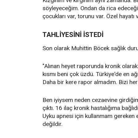
Kızgınım ve kırgınım aynı zamanda. B
söyleyeceğim. Ondan da rica edeceğim. 
çocukları var, torunu var. Özel hayatı 
TAHLİYESİNİ İSTEDİ
Son olarak Muhittin Böcek sağlık durumu 
"Alınan heyet raporunda kronik olarak
kısmı beni çok üzdü. Türkiye'de en ağı
Daha bir kere rapor almadım. Bizi herk
Ben iyiysem neden cezaevine girdiğim
çıktı. 16 ilaç kronik hastalığıma bağlı
Uyku apnesi için kullanmam gereken 
değildir.