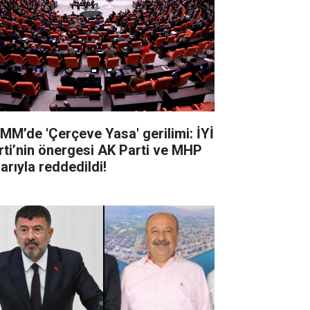
MM’de 'Çerçeve Yasa' gerilimi: İYİ
rti’nin önergesi AK Parti ve MHP
arıyla reddedildi!