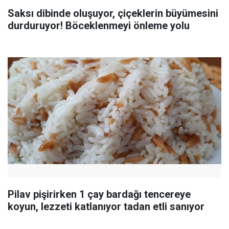
Saksı dibinde oluşuyor, çiçeklerin büyümesini
durduruyor! Böceklenmeyi önleme yolu
Pilav pişirirken 1 çay bardağı tencereye
koyun, lezzeti katlanıyor tadan etli sanıyor