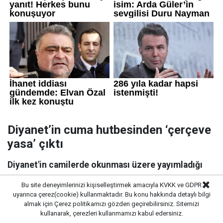
Diyanet’in cuma hutbesinden ‘çerçeve
yasa’ çıktı
Diyanet'in camilerde okunması üzere yayımladığı
Cuma Hutbesi ülkenin ana gündemindeki süreç
Bu site deneyimlerinizi kişiselleştirmek amacıyla KVKK ve GDPR
yasası ile şekillendirildi. Hutbede, "İstikbalimiz,
uyarınca çerez(cookie) kullanmaktadır. Bu konu hakkında detaylı bilgi
kardeşliğimize bağlıdır" ifadeleri kullanıldı.
almak için
Çerez politikamızı
gözden geçirebilirsiniz. Sitemizi
kullanarak, çerezleri kullanmamızı kabul edersiniz.