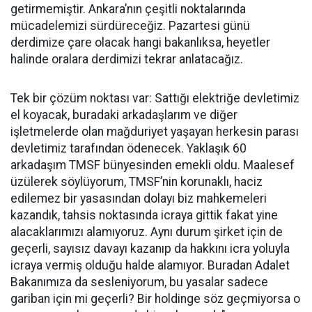
getirmemiştir. Ankara’nın çeşitli noktalarında
mücadelemizi sürdüreceğiz. Pazartesi günü
derdimize çare olacak hangi bakanlıksa, heyetler
halinde oralara derdimizi tekrar anlatacağız.
Tek bir çözüm noktası var: Sattığı elektriğe devletimiz
el koyacak, buradaki arkadaşlarım ve diğer
işletmelerde olan mağduriyet yaşayan herkesin parası
devletimiz tarafından ödenecek. Yaklaşık 60
arkadaşım TMSF bünyesinden emekli oldu. Maalesef
üzülerek söylüyorum, TMSF’nin korunaklı, haciz
edilemez bir yasasından dolayı biz mahkemeleri
kazandık, tahsis noktasında icraya gittik fakat yine
alacaklarımızı alamıyoruz. Aynı durum şirket için de
geçerli, sayısız davayı kazanıp da hakkını icra yoluyla
icraya vermiş olduğu halde alamıyor. Buradan Adalet
Bakanımıza da sesleniyorum, bu yasalar sadece
gariban için mi geçerli? Bir holdinge söz geçmiyorsa o