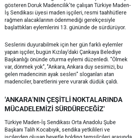
gösteren Doruk Madencilik'te çalışan Türkiye Maden-
İş Sendikası üyesi maden işçileri, resmi taahhütlere
rağmen alacaklarının ödenmediği gerekçesiyle
başlattıkları eylemlerini 13. gününde de sürdürüyor.
Seslerini duyurabilmek için her gün farklı eylemler
yapan işçiler, bugün Kızılay'daki Çankaya Belediye
Başkanlığı önünde oturma eylemi düzenledi. "Ölmek
var, dönmek yok", "Ankara, Ankara duy sesimizi, bu
gelen madencinin ayak sesleri" sloganları atan
madenciler, baretlerini yere vurarak düdük çaldı.
'ANKARA’NIN ÇEŞİTLİ NOKTALARINDA
MÜCADELEMİZİ SÜRDÜRECEĞİZ'
Türkiye Maden-İş Sendikası Orta Anadolu Şube
Başkanı Talih Kocabıyık, sendika yetkilileri ve
işçilerden oluşan heyetle holding temsilcileri arasında