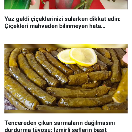
Yaz geldi çiçeklerinizi sularken dikkat edin:
Çiçekleri mahveden bilinmeyen hata...
Tencereden çıkan sarmaların dağılmasını
durdurma tüyosu: İzmirli şeflerin basit