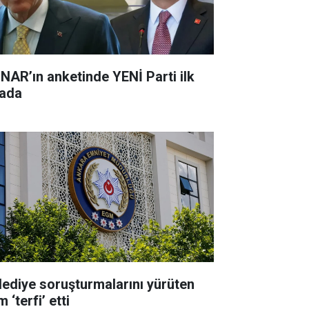
NAR’ın anketinde YENİ Parti ilk
rada
lediye soruşturmalarını yürüten
m ‘terfi’ etti