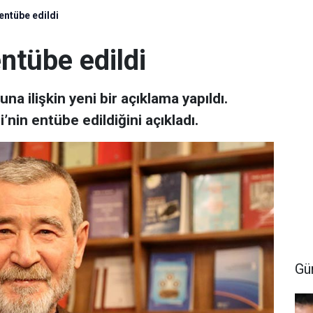
entübe edildi
entübe edildi
na ilişkin yeni bir açıklama yapıldı.
i’nin entübe edildiğini açıkladı.
Gü