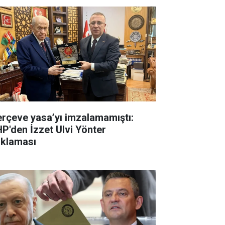
erçeve yasa’yı imzalamamıştı:
P'den İzzet Ulvi Yönter
ıklaması