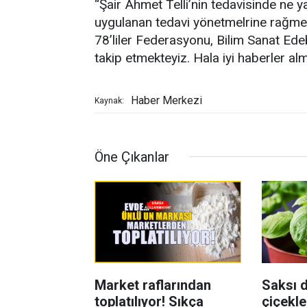
“Şair Ahmet Telli’nin tedavisinde ne ya
uygulanan tedavi yönetmelrine rağmen 
78’liler Federasyonu, Bilim Sanat Ede
takip etmekteyiz. Hala iyi haberler a
Haber Merkezi
Kaynak:
Öne Çıkanlar
Market raflarından
Saksı d
toplatılıyor! Sıkça
çiçekle