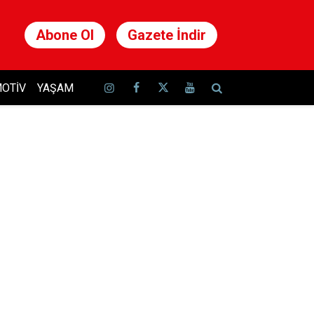
Abone Ol
Gazete İndir
OTIV
YAŞAM