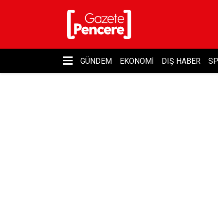
GÜNDEM
EKONOMI
DIŞ HABER
S