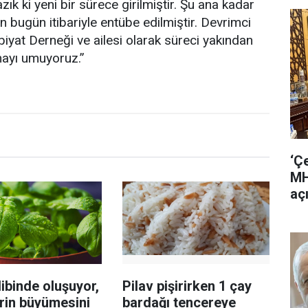
zık ki yeni bir sürece girilmiştir. Şu ana kadar
bugün itibariyle entübe edilmiştir. Devrimci
biyat Derneği ve ailesi olarak süreci yakından
lmayı umuyoruz.”
‘Ç
MH
aç
ibinde oluşuyor,
Pilav pişirirken 1 çay
rin büyümesini
bardağı tencereye