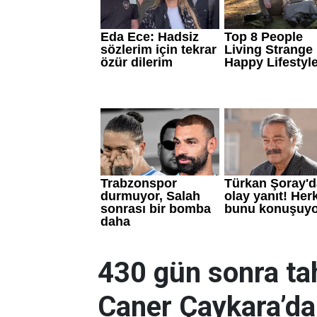
430 gün sonra tah
Caner Çaykara’dan