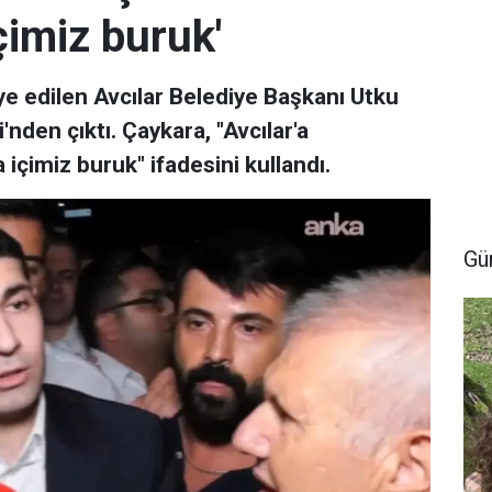
çimiz buruk'
ye edilen Avcılar Belediye Başkanı Utku
den çıktı. Çaykara, "Avcılar'a
çimiz buruk" ifadesini kullandı.
Gü