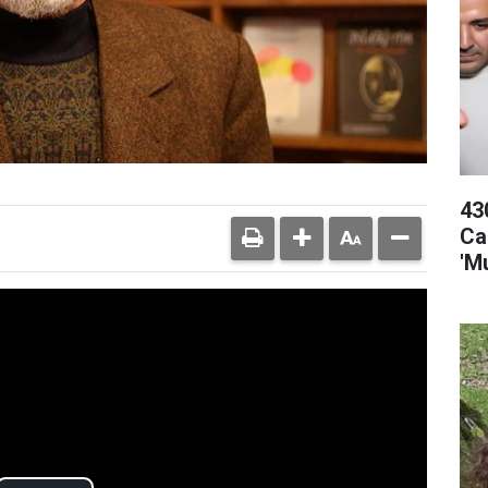
43
Ca
'M