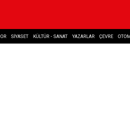
POR
SIYASET
KÜLTÜR - SANAT
YAZARLAR
ÇEVRE
OTOM