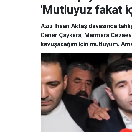
'Mutluyuz fakat i
Aziz İhsan Aktaş davasında tahli
Caner Çaykara, Marmara Cezaevi'n
kavuşacağım için mutluyum. Ama i