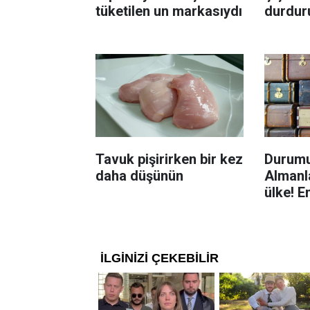
tüketilen un markasıydı
durdur
Böcekl
yolu
Tavuk pişirirken bir kez
Durumu
daha düşünün
Almanla
ülke! E