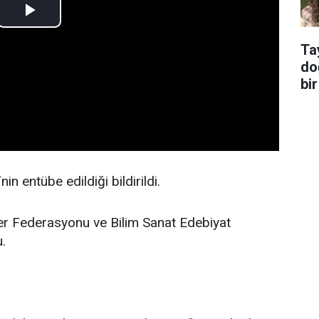
Ta
do
bir
nin entübe edildiği bildirildi.
ler Federasyonu ve Bilim Sanat Edebiyat
.