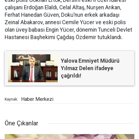
eski polis Gökhan Ertok, Dersim eski İl Özel İdaresi
çalışanı Erdoğan Elaldı, Celal Altaş, Nurşen Arıkan,
Ferhat Hanedan Güven, Doku’nun erkek arkadaşı
Zeinal Abakarov, annesi Cemile Yücer ve eski polis
olan üvey babası Engin Yücer, dönemin Tunceli Devlet
Hastanesi Başhekimi Çağdaş Özdemir tutuklandı.
Yalova Emniyet Müdürü
Yılmaz Delen ifadeye
çağrıldı!
Haber Merkezi
Kaynak:
Öne Çıkanlar