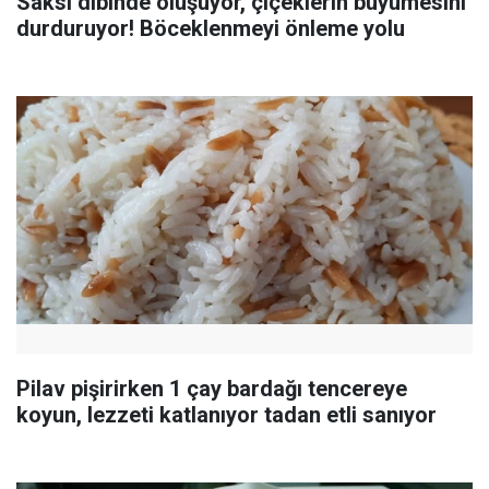
Saksı dibinde oluşuyor, çiçeklerin büyümesini
durduruyor! Böceklenmeyi önleme yolu
Pilav pişirirken 1 çay bardağı tencereye
koyun, lezzeti katlanıyor tadan etli sanıyor