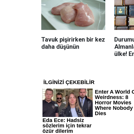
Tavuk pişirirken bir kez
Durumu
daha düşünün
Almanla
ülke! E