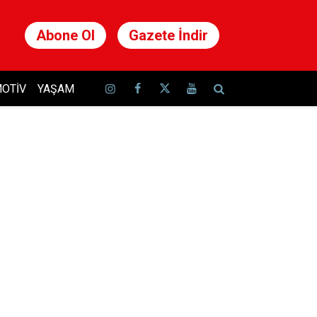
Abone Ol
Gazete İndir
OTIV
YAŞAM