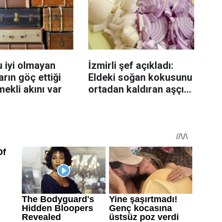
 iyi olmayan
İzmirli şef açıkladı:
rın göç ettiği
Eldeki soğan kokusunu
mekli akını var
ortadan kaldıran aşçı
sırrı