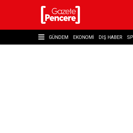
GÜNDEM
EKONOMI
DIŞ HABER
S