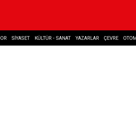
POR
SIYASET
KÜLTÜR - SANAT
YAZARLAR
ÇEVRE
OTOM