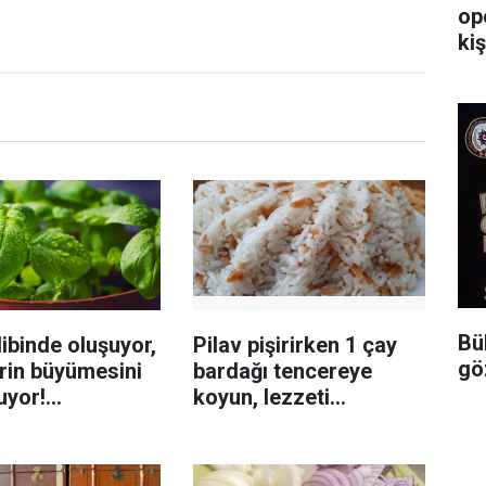
op
kiş
Bü
ibinde oluşuyor,
Pilav pişirirken 1 çay
gö
rin büyümesini
bardağı tencereye
uyor!
koyun, lezzeti
enmeyi önleme
katlanıyor tadan etli
sanıyor