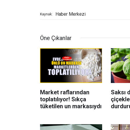
Haber Merkezi
Kaynak:
Öne Çıkanlar
Market raflarından
Saksı d
toplatılıyor! Sıkça
çiçekle
tüketilen un markasıydı
durdur
Böcekl
yolu