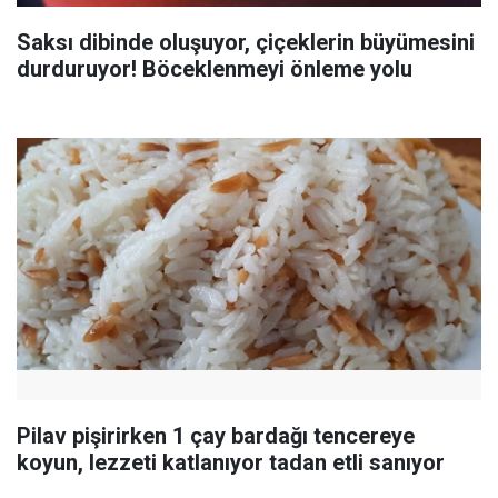
Saksı dibinde oluşuyor, çiçeklerin büyümesini
durduruyor! Böceklenmeyi önleme yolu
Pilav pişirirken 1 çay bardağı tencereye
koyun, lezzeti katlanıyor tadan etli sanıyor