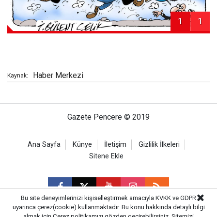
1
1
Haber Merkezi
Kaynak:
Gazete Pencere © 2019
Ana Sayfa
Künye
İletişim
Gizlilik İlkeleri
Sitene Ekle
Bu site deneyimlerinizi kişiselleştirmek amacıyla KVKK ve GDPR
uyarınca çerez(cookie) kullanmaktadır. Bu konu hakkında detaylı bilgi
almak için
Çerez politikamızı
gözden geçirebilirsiniz. Sitemizi