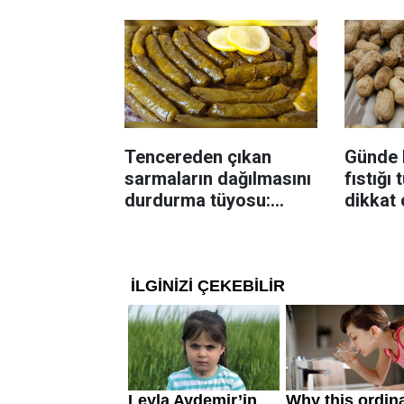
çıtır k
Tencereden çıkan
Günde 
sarmaların dağılmasını
fıstığı
durdurma tüyosu:
dikkat 
İzmirli şeflerin basit
Dengel
yöntemi
katkı s