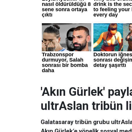
'Akın Gürlek' pay
ultrAslan tribün li
Galatasaray tribün grubu ultrAsla
Akın Gürlek’e yönelik sosyal medy