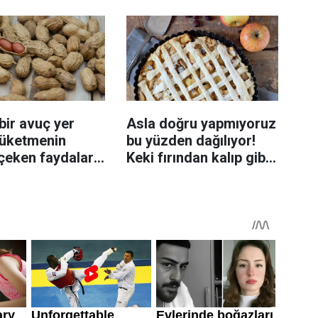
ızaracak
bir avuç yer
Asla doğru yapmıyoruz
 tüketmenin
bu yüzden dağılıyor!
çeken faydaları:
Keki fırından kalıp gibi
i beslenmeye
çıkartan tüyo
ağlayabiliyor