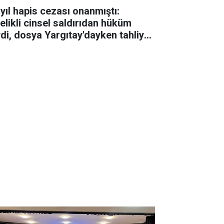
 yıl hapis cezası onanmıştı:
telikli cinsel saldırıdan hüküm
ydi, dosya Yargıtay'dayken tahliye
ldi