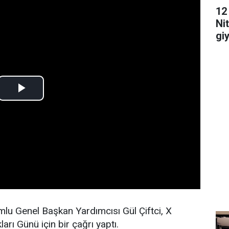
12
Ni
gi
edi
lu Genel Başkan Yardımcısı Gül Çiftci, X
ı Günü için bir çağrı yaptı.