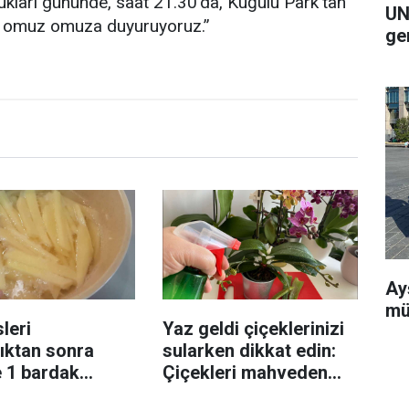
cukları gününde, saat 21.30’da, Kuğulu Park’tan
UN
kte omuz omuza duyuruyoruz.”
ge
Ay
mü
leri
Yaz geldi çiçeklerinizi
ıktan sonra
sularken dikkat edin:
e 1 bardak
Çiçekleri mahveden
! Patatesler çıtır
bilinmeyen hata...