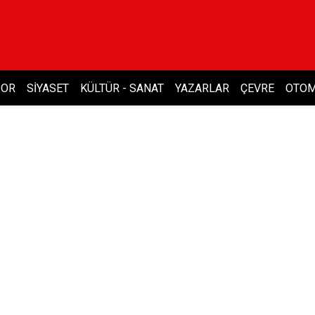
POR
SIYASET
KÜLTÜR - SANAT
YAZARLAR
ÇEVRE
OTOM