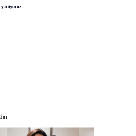
e yürüyoruz
dın