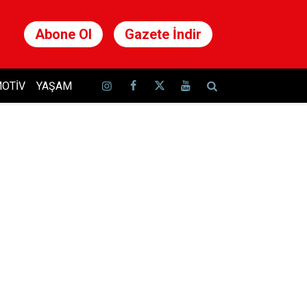
Abone Ol
Gazete İndir
OTIV
YAŞAM