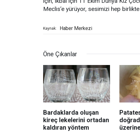
için, İkbal için 11 Ekim Dünya Kız Ço
Meclis’e yürüyor, sesimizi hep birli
Haber Merkezi
Kaynak:
Öne Çıkanlar
Bardaklarda oluşan
Patates
kireç lekelerini ortadan
doğrad
kaldıran yöntem
üzerin
ekleyin