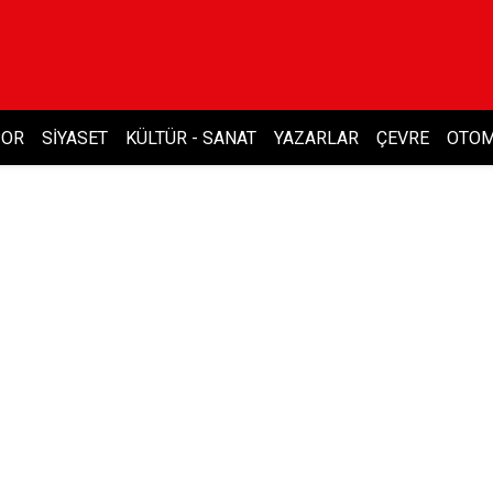
POR
SIYASET
KÜLTÜR - SANAT
YAZARLAR
ÇEVRE
OTOM