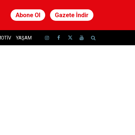
Abone Ol
Gazete İndir
OTIV
YAŞAM