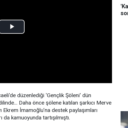
'K
son
aeli'de düzenlediği 'Gençlik Şöleni' dün
inde... Daha önce şölene katılan şarkıcı Merve
yı Ekrem İmamoğlu’na destek paylaşımları
arı da kamuoyunda tartışılmıştı.