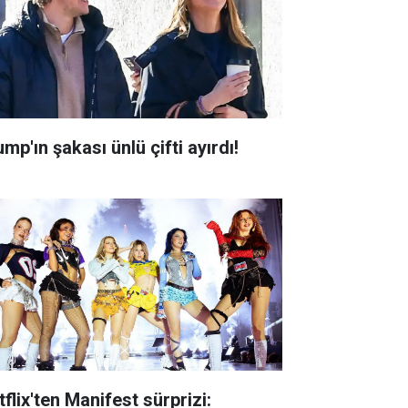
mp'ın şakası ünlü çifti ayırdı!
flix'ten Manifest sürprizi: