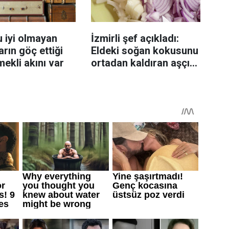
 iyi olmayan
İzmirli şef açıkladı:
rın göç ettiği
Eldeki soğan kokusunu
mekli akını var
ortadan kaldıran aşçı
sırrı