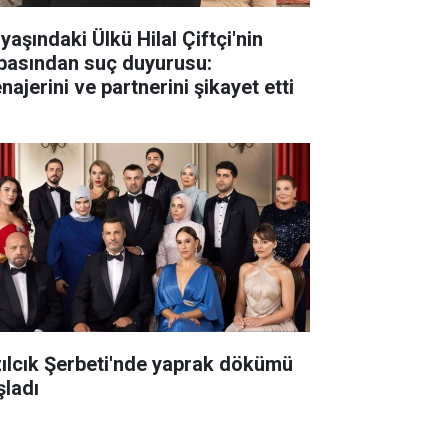
yaşındaki Ülkü Hilal Çiftçi'nin
basından suç duyurusu:
ajerini ve partnerini şikayet etti
zılcık Şerbeti'nde yaprak dökümü
şladı