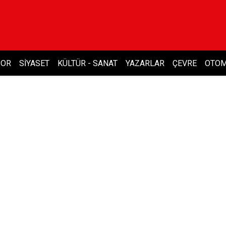
POR
SIYASET
KÜLTÜR - SANAT
YAZARLAR
ÇEVRE
OTOM