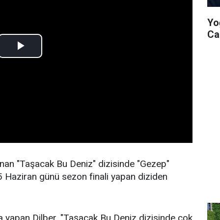
Yo
Ca
nan "Taşacak Bu Deniz" dizisinde "Gezep"
 5 Haziran günü sezon finali yapan diziden
yapan Dilber, "Taşacak Bu Deniz dizisinde çok