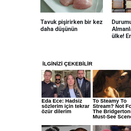
Tavuk pişirirken bir kez
Durumu
daha düşünün
Almanla
ülke! E