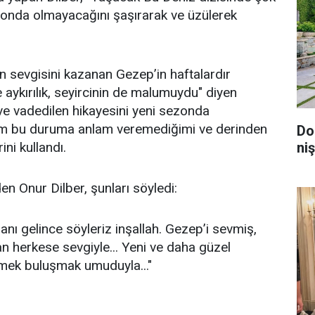
zonda olmayacağını şaşırarak ve üzülerek
in sevgisini kazanan Gezep’in haftalardır
 aykırılık, seyircinin de malumuydu" diyen
ve vadedilen hikayesini yeni sezonda
ım bu duruma anlam veremediğimi ve derinden
Do
ni kullandı.
niş
n Onur Dilber, şunları söyledi:
nı gelince söyleriz inşallah. Gezep’i sevmiş,
n herkese sevgiyle... Yeni ve daha güzel
şmek buluşmak umuduyla..."