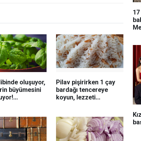
17 
ba
Men
ibinde oluşuyor,
Pilav pişirirken 1 çay
rin büyümesini
bardağı tencereye
uyor!
koyun, lezzeti
enmeyi önleme
katlanıyor tadan etli
sanıyor
Kı
ba