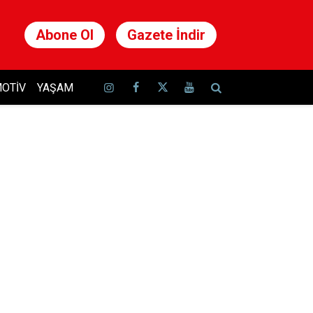
Abone Ol
Gazete İndir
OTIV
YAŞAM