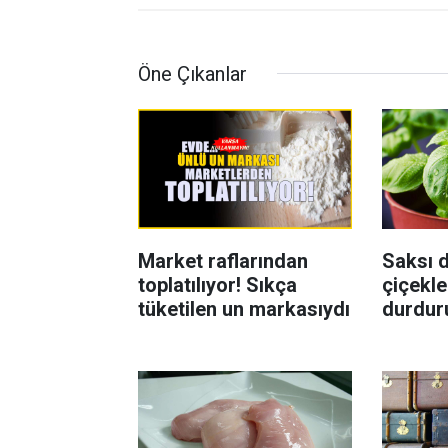
Öne Çıkanlar
Market raflarından
Saksı d
toplatılıyor! Sıkça
çiçekle
tüketilen un markasıydı
durdur
Böcekl
yolu