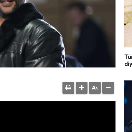
Tü
di