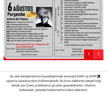
1
1
Bu site deneyimlerinizi kişiselleştirmek amacıyla KVKK ve GDPR
Haber Merkezi
uyarınca çerez(cookie) kullanmaktadır. Bu konu hakkında detaylı bilgi
Kaynak:
almak için
Çerez politikamızı
gözden geçirebilirsiniz. Sitemizi
kullanarak, çerezleri kullanmamızı kabul edersiniz.
Gazete Pencere © 2019