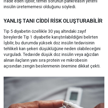
ifade eden İşbilir, temel sorunun pankreasın yeterli
insülin üretememesi olduğunu söyledi.
YANLIŞ TANI CİDDİ RİSK OLUŞTURABİLİR
Tip 5 diyabetin özellikle 30 yaş altındaki zayıf
bireylerde Tip 1 diyabetle karıştırılabildiğini belirten
İşbilir, bu durumda yüksek doz insülin tedavisinin
tehlikeli kan şekeri düşüklüğüne neden olabileceğini
vurguladı. Tedavide düşük doz insülin veya ağızdan
alınan ilaçların yanı sıra protein ve mikrobesin
açısından zengin beslenmenin önemine dikkat çekti.