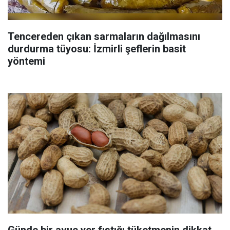
Tencereden çıkan sarmaların dağılmasını
durdurma tüyosu: İzmirli şeflerin basit
yöntemi
Günde bir avuç yer fıstığı tüketmenin dikkat