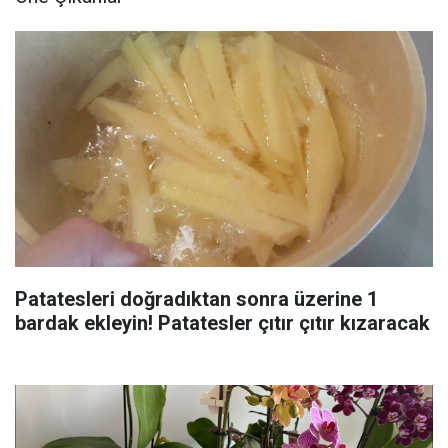
Patatesleri doğradıktan sonra üzerine 1
bardak ekleyin! Patatesler çıtır çıtır kızaracak