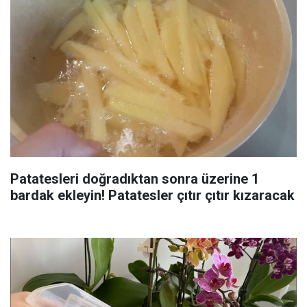
Patatesleri doğradıktan sonra üzerine 1
bardak ekleyin! Patatesler çıtır çıtır kızaracak