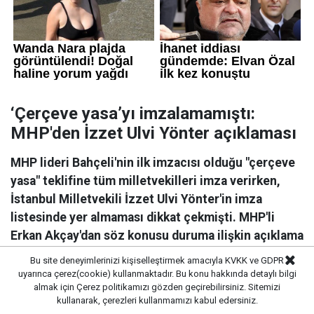
‘Çerçeve yasa’yı imzalamamıştı:
MHP'den İzzet Ulvi Yönter açıklaması
MHP lideri Bahçeli'nin ilk imzacısı olduğu "çerçeve
yasa" teklifine tüm milletvekilleri imza verirken,
İstanbul Milletvekili İzzet Ulvi Yönter'in imza
listesinde yer almaması dikkat çekmişti. MHP'li
Erkan Akçay'dan söz konusu duruma ilişkin açıklama
geldi
Bu site deneyimlerinizi kişiselleştirmek amacıyla KVKK ve GDPR
uyarınca çerez(cookie) kullanmaktadır. Bu konu hakkında detaylı bilgi
almak için
Çerez politikamızı
gözden geçirebilirsiniz. Sitemizi
kullanarak, çerezleri kullanmamızı kabul edersiniz.