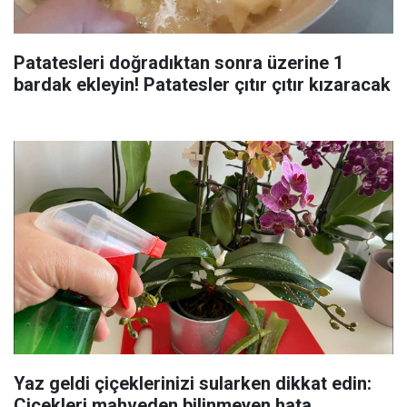
Patatesleri doğradıktan sonra üzerine 1
bardak ekleyin! Patatesler çıtır çıtır kızaracak
Yaz geldi çiçeklerinizi sularken dikkat edin:
Çiçekleri mahveden bilinmeyen hata...