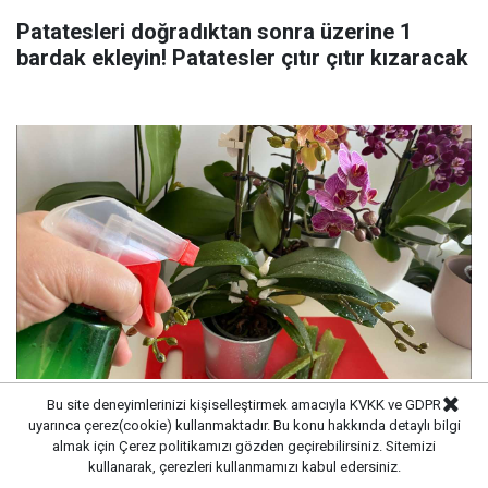
Patatesleri doğradıktan sonra üzerine 1
bardak ekleyin! Patatesler çıtır çıtır kızaracak
Bu site deneyimlerinizi kişiselleştirmek amacıyla KVKK ve GDPR
Yaz geldi çiçeklerinizi sularken dikkat edin:
uyarınca çerez(cookie) kullanmaktadır. Bu konu hakkında detaylı bilgi
Çiçekleri mahveden bilinmeyen hata...
almak için
Çerez politikamızı
gözden geçirebilirsiniz. Sitemizi
kullanarak, çerezleri kullanmamızı kabul edersiniz.