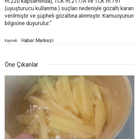
m.220 kapsamında), TCK m.217/A ve TCK m.191
(uyuşturucu kullanma ) suçları nedeniyle gözaltı kararı
verilmiştir ve şüpheli gözaltına alınmıştır. Kamuoyunun
bilgisine duyurulur."
Haber Merkezi
Kaynak:
Öne Çıkanlar