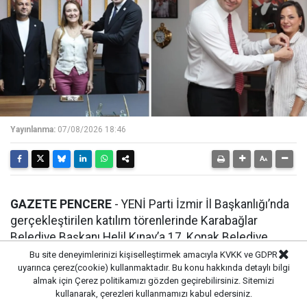
Yayınlanma:
07/08/2026 18:46
GAZETE PENCERE
- YENİ Parti İzmir İl Başkanlığı’nda
gerçekleştirilen katılım törenlerinde Karabağlar
Belediye Başkanı Helil Kınay’a 17, Konak Belediye
Başkanı Nilüfer Çınarlı Mutlu’ya ise 19 belediye meclis
Bu site deneyimlerinizi kişiselleştirmek amacıyla KVKK ve GDPR
uyarınca çerez(cookie) kullanmaktadır. Bu konu hakkında detaylı bilgi
üyesi eşlik etti.
almak için
Çerez politikamızı
gözden geçirebilirsiniz. Sitemizi
kullanarak, çerezleri kullanmamızı kabul edersiniz.