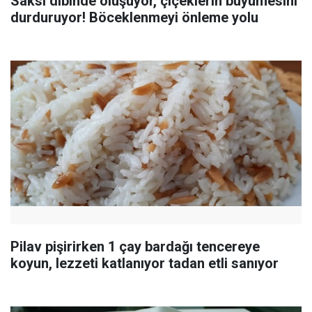
Saksı dibinde oluşuyor, çiçeklerin büyümesini
durduruyor! Böceklenmeyi önleme yolu
Pilav pişirirken 1 çay bardağı tencereye
koyun, lezzeti katlanıyor tadan etli sanıyor