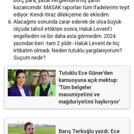
borç para; yasal vergilendirilmiş şahsi
kazancımdır. MASAK raporları tüm ifadelerimi teyit
ediyor: Kendi itiraz dilekçeme de ekledim.
Alacağımı sonunda zarar ederek de olsa büyük
ölçüde tahsil ettikten sonra; Haluk Levent'i
engelledim ve bir daha asla görmedim. 2024
yazından beri -tam 2 yıldır- Haluk Levent ile hiç
irtibatım olmadı. Neden tutuklu yargılanıyorum?
Suçum nedir?
Tutuklu Ece Güner'den
kamuoyuna açık mektup:
'Tüm belgeler
masumiyetimi ve
mağduriyetimi haykırıyor'
Barış Terkoğlu yazdı: Ece