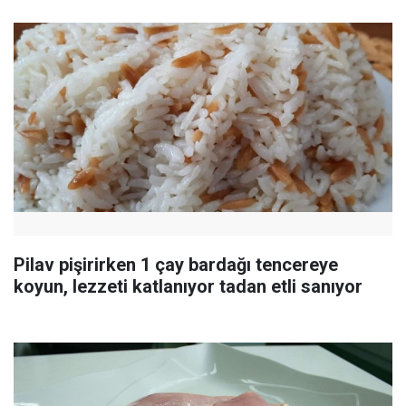
Pilav pişirirken 1 çay bardağı tencereye
koyun, lezzeti katlanıyor tadan etli sanıyor