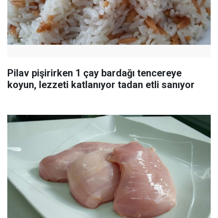
Pilav pişirirken 1 çay bardağı tencereye
koyun, lezzeti katlanıyor tadan etli sanıyor