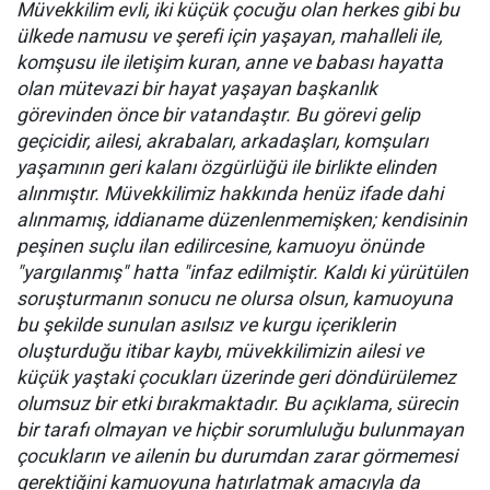
Müvekkilim evli, iki küçük çocuğu olan herkes gibi bu
ülkede namusu ve şerefi için yaşayan, mahalleli ile,
komşusu ile iletişim kuran, anne ve babası hayatta
olan mütevazi bir hayat yaşayan başkanlık
görevinden önce bir vatandaştır. Bu görevi gelip
geçicidir, ailesi, akrabaları, arkadaşları, komşuları
yaşamının geri kalanı özgürlüğü ile birlikte elinden
alınmıştır. Müvekkilimiz hakkında henüz ifade dahi
alınmamış, iddianame düzenlenmemişken; kendisinin
peşinen suçlu ilan edilircesine, kamuoyu önünde
"yargılanmış" hatta "infaz edilmiştir. Kaldı ki yürütülen
soruşturmanın sonucu ne olursa olsun, kamuoyuna
bu şekilde sunulan asılsız ve kurgu içeriklerin
oluşturduğu itibar kaybı, müvekkilimizin ailesi ve
küçük yaştaki çocukları üzerinde geri döndürülemez
olumsuz bir etki bırakmaktadır. Bu açıklama, sürecin
bir tarafı olmayan ve hiçbir sorumluluğu bulunmayan
çocukların ve ailenin bu durumdan zarar görmemesi
gerektiğini kamuoyuna hatırlatmak amacıyla da