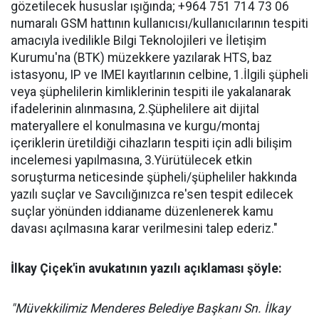
gözetilecek hususlar ışığında; +964 751 714 73 06
numaralı GSM hattının kullanıcısı/kullanıcılarının tespiti
amacıyla ivedilikle Bilgi Teknolojileri ve İletişim
Kurumu'na (BTK) müzekkere yazılarak HTS, baz
istasyonu, IP ve IMEI kayıtlarının celbine, 1.İlgili şüpheli
veya şüphelilerin kimliklerinin tespiti ile yakalanarak
ifadelerinin alınmasına, 2.Şüphelilere ait dijital
materyallere el konulmasına ve kurgu/montaj
içeriklerin üretildiği cihazların tespiti için adli bilişim
incelemesi yapılmasına, 3.Yürütülecek etkin
soruşturma neticesinde şüpheli/şüpheliler hakkında
yazılı suçlar ve Savcılığınızca re'sen tespit edilecek
suçlar yönünden iddianame düzenlenerek kamu
davası açılmasına karar verilmesini talep ederiz."
İlkay Çiçek'in avukatının yazılı açıklaması şöyle:
"Müvekkilimiz Menderes Belediye Başkanı Sn. İlkay