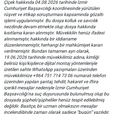
Çiçek hakkında 04.08.2026 tarihinde İzmir
Cumhuriyet Başsavcılığı koordinesinde yürütülen
rüşvet ve irtikap soruşturması kapsamında gözaltı
işlemi uygulanmıştır. Bu dosya kolluk ve savcılık
nezdinde devam etmekte olup dosya hakkında
kısıtlama kararı alınmıştır. Müvekkilin henüz ifadesi
alınmamıştır, hakkında bir iddianame
düzenlenmemiştir, herhangi bir mahkûmiyet kararı
verilmemiştir. Bundan tamamen ayrı olarak,
19.06.2026 tarihinde müvekkilimiz adına, kimliği
belirsiz kişi/kişilerce dijital montaj yöntemleriyle
üretilen sahte WhatsApp yazışmaları üzerinden
müvekkilimize +964 751 714 73 06 numaralı telefon
üzerinden yapılan şantaj, tehdit, hakaret ve iftira
içerikli mesajlar nedeniyle İzmir Cumhuriyet
Başsavcılığı'na suç duyurusunda bulunulmuş olup bu
dosyada şüpheli/şüpheliler henüz tespit edilebilmiş
değildir. Basitçe, bir uzman olmaksızın mesajlar
incelendiğinde zaman olarak sadece “bugün” yazılıdır.