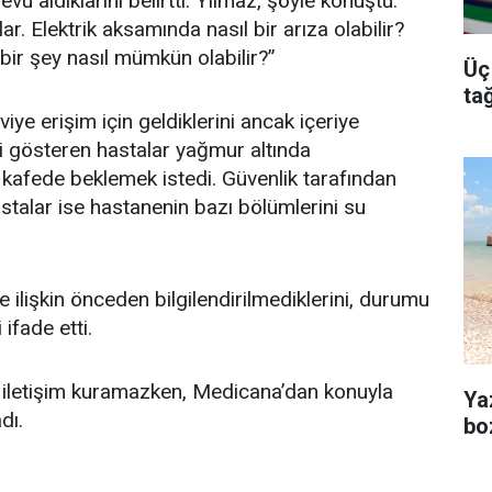
u aldıklarını belirtti. Yılmaz, şöyle konuştu:
r. Elektrik aksamında nasıl bir arıza olabilir?
 bir şey nasıl mümkün olabilir?”
Üç
tağ
iye erişim için geldiklerini ancak içeriye
i gösteren hastalar yağmur altında
 kafede beklemek istedi. Güvenlik tarafından
stalar ise hastanenin bazı bölümlerini su
ne ilişkin önceden bilgilendirilmediklerini, durumu
ifade etti.
n iletişim kuramazken, Medicana’dan konuyla
Ya
dı.
bo