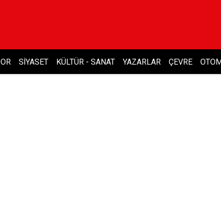
POR
SIYASET
KÜLTÜR - SANAT
YAZARLAR
ÇEVRE
OTOM