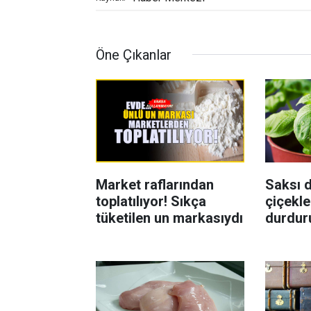
Öne Çıkanlar
Market raflarından
Saksı d
toplatılıyor! Sıkça
çiçekle
tüketilen un markasıydı
durdur
Böcekl
yolu