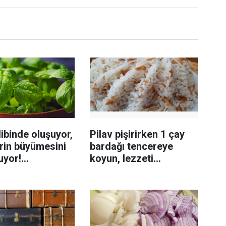
ibinde oluşuyor,
Pilav pişirirken 1 çay
rin büyümesini
bardağı tencereye
uyor!
koyun, lezzeti
enmeyi önleme
katlanıyor tadan etli
sanıyor