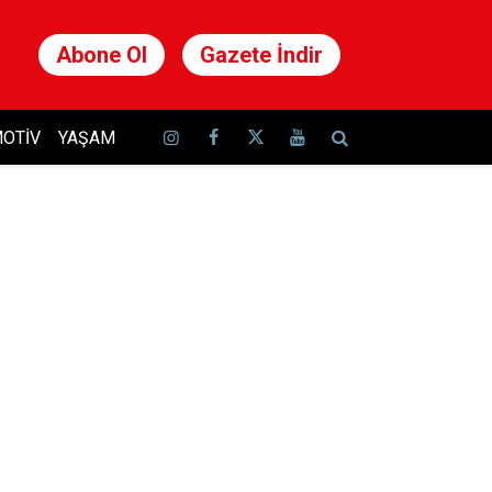
Abone Ol
Gazete İndir
OTIV
YAŞAM