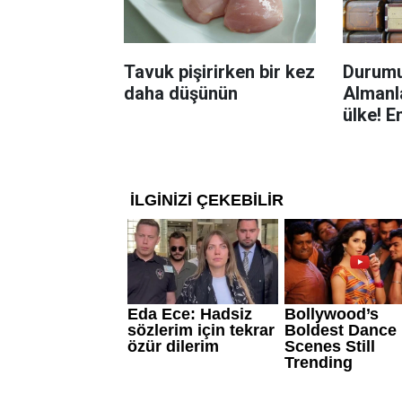
Tavuk pişirirken bir kez
Durumu
daha düşünün
Almanla
ülke! E