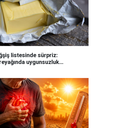
ğşiş listesinde sürpriz:
reyağında uygunsuzluk...