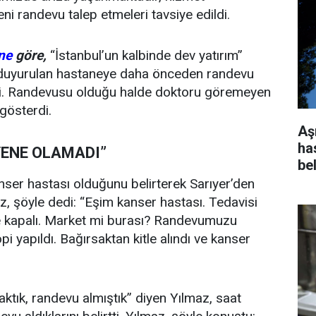
i randevu talep etmeleri tavsiye edildi.
ne
göre,
“İstanbul’un kalbinde dev yatırım”
ı duyurulan hastaneye daha önceden randevu
edi. Randevusu olduğu halde doktoru göremeyen
gösterdi.
Aş
has
YENE OLAMADI”
bel
nser hastası olduğunu belirterek Sarıyer’den
az, şöyle dedi: “Eşim kanser hastası. Tedavisi
ne kapalı. Market mi burası? Randevumuzu
i yapıldı. Bağırsaktan kitle alındı ve kanser
ktık, randevu almıştık” diyen Yılmaz, saat