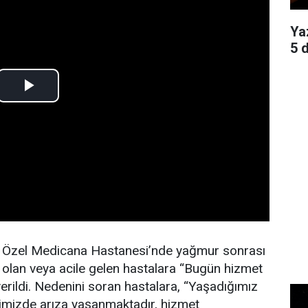
Ya
5 
ki Özel Medicana Hastanesi’nde yağmur sonrası
olan veya acile gelen hastalara “Bugün hizmet
verildi. Nedenini soran hastalara, “Yaşadığımız
erimizde arıza yaşanmaktadır, hizmet