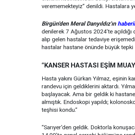
verememekteyiz” denildi. Hastalara yen
Birgün'den Meral Danyıldız'ın
haberi
denilerek 7 Ağustos 2024’te açıldığ
alıp gelen hastalar tedaviye erişem
hastalar hastane önünde büyük tepki 
“KANSER HASTASI EŞİM MUA
Hasta yakını Gürkan Yılmaz, eşinin ka
randevu için geldiklerini aktardı. Yılm
başlayacak. Ama bir geldik ki hasta
almıştık. Endoskopi yapıldı; kolonoskop
teşhisi kondu.”
“Sarıyer’den geldik. Doktorla konuşaca