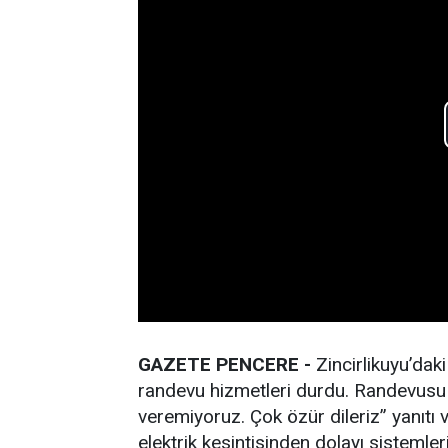
GAZETE PENCERE -
Zincirlikuyu’da
randevu hizmetleri durdu. Randevusu 
veremiyoruz. Çok özür dileriz” yanıtı 
elektrik kesintisinden dolayı sisteml