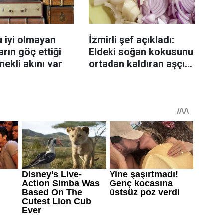
 iyi olmayan
İzmirli şef açıkladı:
rın göç ettiği
Eldeki soğan kokusunu
mekli akını var
ortadan kaldıran aşçı
sırrı