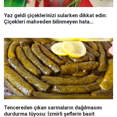
Yaz geldi çiçeklerinizi sularken dikkat edin:
Çiçekleri mahveden bilinmeyen hata...
Tencereden çıkan sarmaların dağılmasını
durdurma tüyosu: İzmirli şeflerin basit