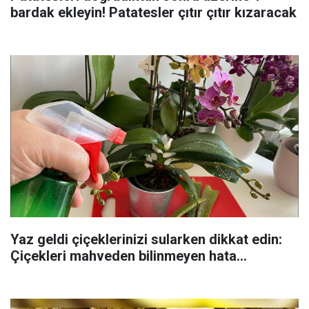
bardak ekleyin! Patatesler çıtır çıtır kızaracak
Yaz geldi çiçeklerinizi sularken dikkat edin:
Çiçekleri mahveden bilinmeyen hata...