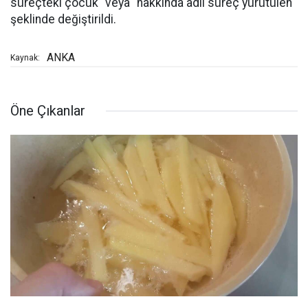
süreçteki çocuk" veya "hakkında adli süreç yürütülen"
şeklinde değiştirildi.
ANKA
Kaynak:
Öne Çıkanlar